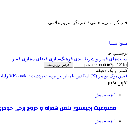
خبرنگار: مریم همتی / تدوینگر: مریم غلامی
منبع:ایسنا
برچسب ها
سایت‌های قمار و شرط بندی
فرهنگ‌سازی
فضای مجازی
قمار
آدرس رونوشت
کمتر از یک دقیقه
فیس بوک
توییتر (X)
لینکدین
‫تامبلر
‫پین‌ترست
‫رددیت
‫VKontakte
رایان
آخرین اخبار
1 هفته پیش
ممنوعیت رجیستری تلفن همراه و خروج برخی خودروها
1 هفته پیش