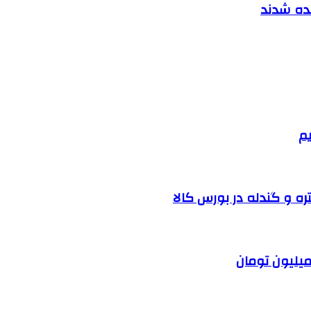
نده شدند
یم
ره و گندله در بورس کالا