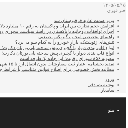
۱۴۰۵/۰۵/۱۵
خبر فوری
وزیر صمت عازم قرقیزستان شد
افزایش حجم تجارت بین ایران و پاکستان به رقم ۱۰ میلیارد دلار
اجرای توافقات دوجانبه با پاکستان در راستا سیاست محوری د
راهنمای تخصصی انتخاب گیربکس صنعتی
تنش‌های ژئوپلیتیک، بازار خودرو را به کدام سو می‌برد؟
انواع قاب بندی دیوار با گچبری پیش ساخته پلی یورتان دکارت
انواع قاب بندی دیوار با گچبری پیش ساخته پلی یورتان دکارت
مصوبه ۸۵۶ شورای رقابت؛ این جاده یک‌طرفه است
تمدید بخشنامه اعتبار ثبت سفارشات بدون انتقال ارز تا ۱۵ شهریور
مطالبه بخش خصوصی برای اصلاح قوانین متناسب با شرایط ج
ورود
نوشته تصادفی
سایدبار
منو