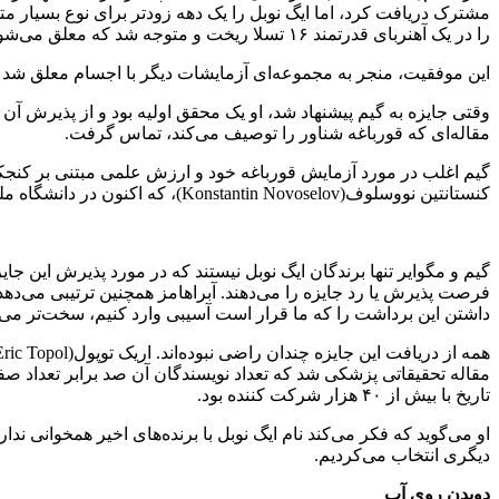
مشترک دریافت کرد، اما ایگ نوبل را یک دهه زودتر برای نوع بسیار مت
را در یک آهنربای قدرتمند ۱۶ تسلا ریخت و متوجه شد که معلق می‌شود. این قطره شناور همکارانش را شوکه کرد زیرا به نظر می‌رسید که ایده‌های مربوط به مغناطیس را نقض می‌کند.
این موفقیت، منجر به مجموعه‌ای آزمایشات دیگر با اجسام معلق شد و 
مقاله‌ای که قورباغه شناور را توصیف می‌کند، تماس گرفت.
گیم اغلب در مورد آزمایش قورباغه خود و ارزش علمی مبتنی بر کنج
کنستانتین نووسلوف(Konstantin Novoselov)، که اکنون در دانشگاه ملی سنگاپور است، یک تکه نوار به گرافیت چسباندند که منجر به کشف گرافن ۴ و دریافت جایزه نوبل مشترک آنها شد.
گیم و مگوایر تنها برندگان ایگ نوبل نیستند که در مورد پذیرش این جای
فرصت پذیرش یا رد جایزه را می‌دهند. آبراهامز همچنین ترتیبی می‌دهد ک
داشتن این برداشت را که ما قرار است آسیبی وارد کنیم، سخت‌تر می‌ک
مقاله تحقیقاتی پزشکی شد که تعداد نویسندگان آن صد برابر تعداد صفح
تاریخ با بیش از ۴۰ هزار شرکت کننده بود.
او می‌گوید که فکر می‌کند نام ایگ نوبل با برنده‌های اخیر همخوانی ندا
دیگری انتخاب می‌کردیم.
دویدن روی آب