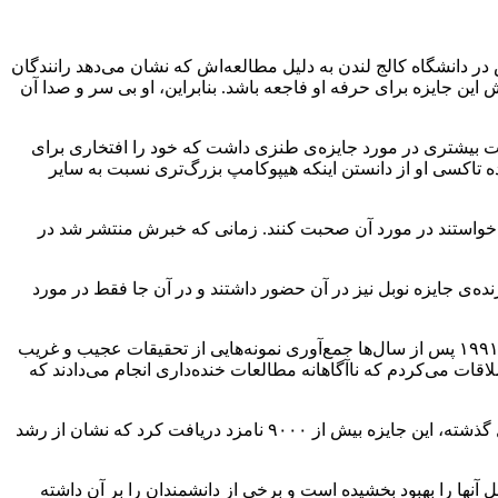
این عصب‌شناس در دانشگاه کالج لندن به دلیل مطالعه‌اش که نشان می‌دهد رانندگان
این جایزه برای حرفه او فاجعه باشد. بنابراین، او بی سر و صدا آن
لاعات بیشتری در مورد جایزه‌ی طنزی داشت که خود را افتخاری برای
نده تاکسی او از دانستن اینکه هیپوکامپ بزرگ‌تری نسبت به سایر
می‌خواستند در مورد آن صحبت کنند. زمانی که خبرش منتشر شد در
ه‌ی جایزه نوبل نیز در آن حضور داشتند و در آن جا فقط در مورد
سایر محققان، داستان‌های مشابهی در مورد برنده شدن جوایز معروف و به قول برخی «بدنام» روایت می‌کنند. آبراهامز آن جوایز را در سال ۱۹۹۱ پس از سال‌ها جمع‌آوری نمونه‌هایی از تحقیقات عجیب و غریب
ملاقات می‌کردم که ناآگاهانه مطالعات خنده‌داری انجام می‌دادند که
پاسخ جامعه علمی در ابتدا متفاوت بود، اما آبراهامز می‌گوید که جایزه‌های ایگ نوبل برای آسیب رساندن به حرفه‌ی کسی ایجاد نشده‌اند. سال گذشته، این جایزه بیش از ۹۰۰۰ نامزد دریافت کرد که نشان از رشد
 آنها را بهبود بخشیده است و برخی از دانشمندان را بر آن داشته