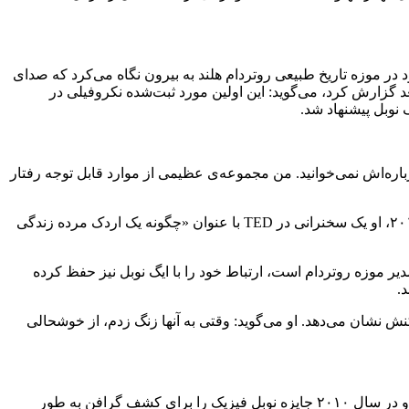
 در سال ۱۹۹۵، این پرنده‌شناس از دیوار شیشه‌ای دفتر خود در موزه تاریخ طبیعی روتردام هلند به بیرون نگاه می‌کرد که صدای
د گزارش کرد، می‌گوید: این اولین مورد ثبت‌شده نکروفیلی در
درباره‌اش نمی‌خوانید. من مجموعه‌ی عظیمی از موارد قابل توجه رفتار
مطالعه در مورد اردک و ایگ نوبل نقطه عطفی برای مولیکر بود. او به «مرد اردکی» معروف شد و کتابی به همین نام منتشر کرد. در سال ۲۰۱۳، او یک سخنرانی در TED با عنوان «چگونه یک اردک مرده زندگی
ر موزه روتردام است، ارتباط خود را با ایگ نوبل نیز حفظ کرده
.
 نشان می‌دهد. او می‌گوید: وقتی به آنها زنگ زدم، از خوشحالی
آندره گیم(Andre Geim)، فیزیکدان دانشگاه منچستر، بریتانیا، تنها فردی است که هم جایزه نوبل و هم جایزه ایگ نوبل را دریافت کرده است. او در سال ۲۰۱۰ جایزه نوبل فیزیک را برای کشف گرافن به طور