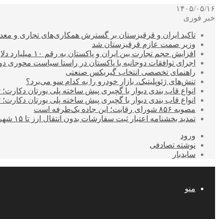
۱۴۰۵/۰۵/۱۶
خبر فوری
تاکید ایران و قرقیزستان بر گسترش همکاری‌های تجاری و معد
وزیر صمت عازم قرقیزستان شد
افزایش حجم تجارت بین ایران و پاکستان به رقم ۱۰ میلیارد دلار
اجرای توافقات دوجانبه با پاکستان در راستا سیاست محوری د
راهنمای تخصصی انتخاب گیربکس صنعتی
تنش‌های ژئوپلیتیک، بازار خودرو را به کدام سو می‌برد؟
انواع قاب بندی دیوار با گچبری پیش ساخته پلی یورتان دکارت
انواع قاب بندی دیوار با گچبری پیش ساخته پلی یورتان دکارت
مصوبه ۸۵۶ شورای رقابت؛ این جاده یک‌طرفه است
تمدید بخشنامه اعتبار ثبت سفارشات بدون انتقال ارز تا ۱۵ شهریور
ورود
نوشته تصادفی
سایدبار
منو