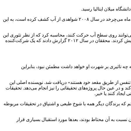
مینتی بیومکانیک حرکت را مطالعه می‌کند و از دیرباز به نیروهای دخیل در دویدن علاقه داشته است. وقتی او فهمید که فضاپیمایی که به دور ماه می‌چرخد ‌در سال ۲۰۰۸ شواهدی از آب کشف کرده است، به این
باسیلیسک(Basiliscus basiliscus) و کشیم غربی(Aechmophorus occidentalis)، دو مهره‌دار که می‌توانند روی سطح آب حرکت کنند، محاسبه کرد که از نظر تئوری این
کار امکان پذیر است. سپس، او و همکارانش محاسبات خود را با اتصال یک فرد به یک مهار کننده برای شبیه‌سازی گرانش ضعیف‌تر ماه، آزمایش کردند. محققان در سال ۲۰۱۲ گزارش دادند که یک شرکت‌کننده
ینکه چه تاثیری بر شهرت او خواهد داشت مطمئن نبود، بنابراین
نکه بسیاری از پستانداران قادر به تنفس از طریق مقعد خود هستند» دریافت شد. نویسنده اصلی این
بیماران را به عنوان یک پزشک معالجه می‌کند و در عین حال پروژه‌های تحقیقاتی را نیز انجام می‌دهد. تحقیقات
رفتم که برندگان دیگر همه با شوخ طبعی و اشتیاق در تحقیقات مربوطه
ن نسبت به آن محتاط بودند، بعدها مورد استقبال بسیاری قرار