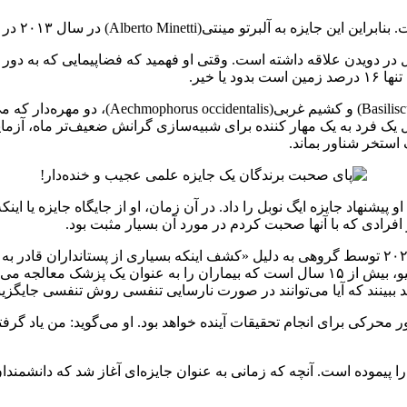
Alberto Mi) در سال ۲۰۱۳ در دانشگاه میلان ایتالیا رسید.
ا خیر.
مینتی با استفاده از مدل‌های ریاضی مارمولک 
استخر شناور بماند.
و پیشنهاد جایزه ایگ نوبل را داد. در آن زمان، او از جایگاه جایزه یا ا
افرادی که با آنها صحبت کردم در مورد آن بسیار مثبت بود.
سرگرمی و طنز هنوز در قلب ایگ نوبل قرار دارد. جایزه فیزیولوژی ۲۰۲۴ توسط گروهی به دلیل «کشف ای
مطالعه، ریو اوکابه Ryo Okabe در دانشگاه پزشکی و دندانپزشکی توکیو، بیش از ۱۵ سال است که 
ور محرکی برای انجام تحقیقات آینده خواهد بود. او می‌گوید: من یاد گ
را پیموده است. آنچه که زمانی به عنوان جایزه‌ای آغاز شد که دانشمندا