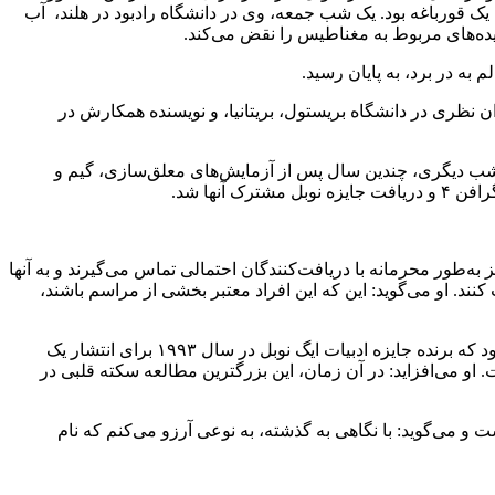
 یک قورباغه بود. یک شب جمعه، وی در دانشگاه رادبود در هلند، آب
ه در برد، به پایان رسید.
 شد، او یک محقق اولیه بود و از پذیرش آن به تنهایی مطمئن نبود. بنابراین او با مایکل بری(Michael Berry)، فیزیکدان نظری در دانشگاه بریستول، بریتانیا، و نویسنده همکارش در
 شب دیگری، چندین سال پس از آزمایش‌های معلق‌سازی، گیم و
 به‌طور محرمانه با دریافت‌کنندگان احتمالی تماس می‌گیرند و به آنها
کنند. او می‌گوید: این که این افراد معتبر بخشی از مراسم باشند،
همه از دریافت این جایزه چندان راضی نبوده‌اند. اریک توپول(Eric Topol)، متخصص قلب در کالیفرنیا، بخشی از گروهی متشکل از ۱۰۰۰ نفر بود که برنده جایزه ادبیات ایگ نوبل در سال ۱۹۹۳ برای انتشار یک
 او می‌افزاید: در آن زمان، این بزرگترین مطالعه سکته قلبی در
ست و می‌گوید: با نگاهی به گذشته، به نوعی آرزو می‌کنم که نام