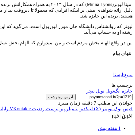
مینا لیونز(Minna Lyons) که در س
دلیل ارائه شواهدی مبنی بر اینکه افرادی که معمولا تا دیروقت بیدار م
هستند، برنده این جایزه شد.
لیونز که روانشناس دانشگاه جان مورز لیورپول است، می‌گوید که این 
رشته او به حساب می‌آید.
این در واقع الهام بخش مردم است و من امیدوارم که الهام بخش نسل‌ه
انتهای پیام
منبع:ایسنا
برچسب ها
جایزه ایگ‌نوبل
نوبل
نیچر
آدرس رونوشت
خواندن این مطلب 7 دقیقه زمان میبرد
فیس بوک
توییتر (X)
لینکدین
‫تامبلر
‫پین‌ترست
‫رددیت
‫VKontakte
رایان
آخرین اخبار
1 هفته پیش