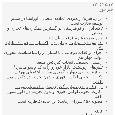
۱۴۰۵/۰۵/۱۷
خبر فوری
ایران، شریک راهبردی اتحادیه اقتصادی اوراسیا در مسیر
توسعه تجارت است
تاکید ایران و قرقیزستان بر گسترش همکاری‌های تجاری و
معدنی
وزیر صمت عازم قرقیزستان شد
افزایش حجم تجارت بین ایران و پاکستان به رقم ۱۰ میلیارد
دلار
اجرای توافقات دوجانبه با پاکستان در راستا سیاست محوری
دولت چهاردهم
راهنمای تخصصی انتخاب گیربکس صنعتی
تنش‌های ژئوپلیتیک، بازار خودرو را به کدام سو می‌برد؟
انواع قاب بندی دیوار با گچبری پیش ساخته پلی یورتان
دکارت؛ تحولی لوکس، فوری و بدون تخریب در دکوراسیون
داخلی
انواع قاب بندی دیوار با گچبری پیش ساخته پلی یورتان
دکارت؛ تحولی لوکس، فوری و بدون تخریب در دکوراسیون
داخلی
مصوبه ۸۵۶ شورای رقابت؛ این جاده یک‌طرفه است
ورود