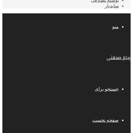
نوشته تصادفی
سایدبار
منو
پیام صنعتی
جستجو برای
صفحه نخست