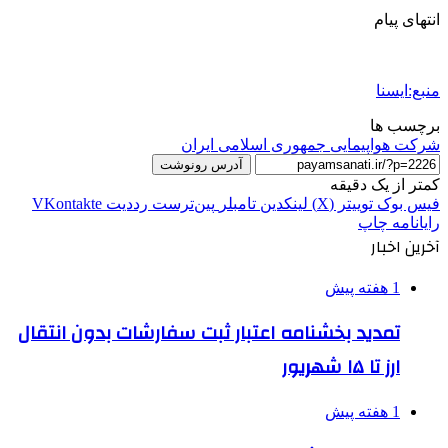
انتهای پیام
منبع:ایسنا
برچسب ها
شرکت هواپیمایی جمهوری اسلامی ایران
آدرس رونوشت
کمتر از یک دقیقه
فیس بوک
توییتر (X)
لینکدین
‫تامبلر
‫پین‌ترست
‫رددیت
‫VKontakte
رایانامه
چاپ
آخرین اخبار
1 هفته پیش
تمدید بخشنامه اعتبار ثبت سفارشات بدون انتقال
ارز تا ۱۵ شهریور
1 هفته پیش