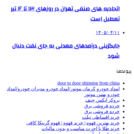
اتحادیه های صنفی تهران در روزهای ۱۳ تا ۱۶ تیر
تعطیل است
۱۴۰۵/۰۴/۱۱
جایگزینی درآمدهای معدنی به جای نفت دنبال
شود
پیوندها
door to door shipping from china
امداد خودرو کرمان موتور/امداد خودرو مدیران خودرو/امداد
خودرو بهمن موتور
بروکر ایکس چیف
خرده فروشی برق
خرده فروشی برق
خرید اقساطی تبلت
خرید بهترین قهوه | خرید قهوه | قهوه گرنیکا کافی
خرید طلا با اجرت مناسب و بدون مالیات