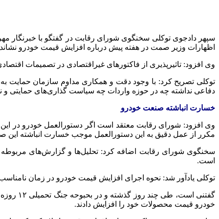
سپهر دادجوی توکلی سخنگوی شورای رقابت در گفتگو با خبرنگار مهر
اظهارات وزیر
صمت
در هفته پیش درباره افزایش قیمت خودرو نشان
وی افزود:
تاثیرپذیری
از فاکتورهای غیراقتصادی در تصمیمات اقتصادی
توکلی تصریح کرد: با وجود دقت و همکاری مداوم سازمان حمایت به ع
دفاعی نداشته چه در حوزه واردات چه سیاست گذاری‌های حمایتی و ن
خسارت انباشته صنعت خودرو
وی افزود: شورای رقابت معتقد است اگر دستورالعمل خودرو در این 
مکرر از عمل دقیق به این دستورالعمل موجب خسارت انباشته این ص
سخنگوی شورای رقابت اضافه کرد: تحلیل‌ها و گزارش‌های مربوطه 
است.
توکلی یادآور شد: نحوه اجرای افزایش قیمت خودرو در زمان نامناسب جنگ تحمیلی ۱۲ روز
گفتنی است، طی چند روز گذشته و در بحبوحه جنگ تحمیلی ۱۲ روزه، قیمت خودروهای داخلی دستخوش تغییر شد؛
خودرو قیمت محصولات خود را افزایش دادند.