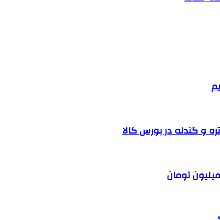
یم
ره و گندله در بورس کالا