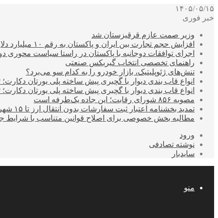
۱۴۰۵/۰۵/۱۵
خبر فوری
وزیر صمت عازم قرقیزستان شد
افزایش حجم تجارت بین ایران و پاکستان به رقم ۱۰ میلیارد دلار
اجرای توافقات دوجانبه با پاکستان در راستا سیاست محوری د
راهنمای تخصصی انتخاب گیربکس صنعتی
تنش‌های ژئوپلیتیک، بازار خودرو را به کدام سو می‌برد؟
انواع قاب بندی دیوار با گچبری پیش ساخته پلی یورتان دکارت
انواع قاب بندی دیوار با گچبری پیش ساخته پلی یورتان دکارت
مصوبه ۸۵۶ شورای رقابت؛ این جاده یک‌طرفه است
تمدید بخشنامه اعتبار ثبت سفارشات بدون انتقال ارز تا ۱۵ شهریور
مطالبه بخش خصوصی برای اصلاح قوانین متناسب با شرایط ج
ورود
نوشته تصادفی
سایدبار
منو