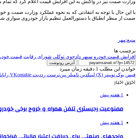
وزارت
صمت
نیز در واکنش به این افزایش قیمت اعلام کرد که تمام
با این حال با توجه به انتقادتی که به نحوه عملکرد وزارت
صمت
و خود
صمت
از منظر انطباق با دستورالعمل تنظیم بازار خودروی سواری ش
منبع:مهر
برچسب ها
افزایش قیمت خودرو
سپهر دادجوی توکلی
شورای رقابت
قیمت خودر
آدرس رونوشت
خواندن این مطلب 1 دقیقه زمان میبرد
فیس بوک
توییتر (X)
لینکدین
‫تامبلر
‫پین‌ترست
‫رددیت
‫VKontakte
رایان
آخرین اخبار
1 هفته پیش
ممنوعیت رجیستری تلفن همراه و خروج برخی خودروها
1 هفته پیش
واحدهای صنعتی برای دریافت اعتبار مالیاتی فراخوا