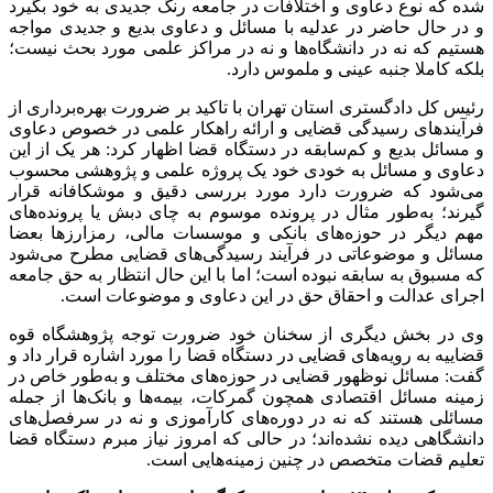
شده که نوع دعاوی و اختلافات در جامعه رنگ جدیدی به خود بگیرد
و در حال حاضر در عدلیه با مسائل و دعاوی بدیع و جدیدی مواجه
هستیم که نه در دانشگاه‌ها و نه در مراکز علمی مورد بحث نیست؛
بلکه کاملا جنبه عینی و ملموس دارد.
رئیس کل دادگستری استان تهران با تاکید بر ضرورت بهره‌برداری از
فرآیندهای رسیدگی قضایی و ارائه راهکار علمی در خصوص دعاوی
و مسائل بدیع و کم‌سابقه در دستگاه قضا اظهار کرد: هر یک از این
دعاوی و مسائل به خودی خود یک پروژه علمی و پژوهشی محسوب
می‌شود که ضرورت دارد مورد بررسی دقیق و موشکافانه قرار
گیرند؛ به‌طور مثال در پرونده موسوم به چای دبش یا پرونده‌های
مهم دیگر در حوزه‌های بانکی و موسسات مالی، رمزارزها بعضا
مسائل و موضوعاتی در فرآیند رسیدگی‌های قضایی مطرح می‌شود
که مسبوق به سابقه نبوده است؛ اما با این حال انتظار به حق جامعه
اجرای عدالت و احقاق حق در این دعاوی و موضوعات است.
وی در بخش دیگری از سخنان خود ضرورت توجه پژوهشگاه قوه
قضاییه به رویه‌های قضایی در دستگاه قضا را مورد اشاره قرار داد و
گفت: مسائل نوظهور قضایی در حوزه‌های مختلف و به‌طور خاص در
زمینه مسائل اقتصادی همچون گمرکات، بیمه‌ها و بانک‌ها از جمله
مسائلی هستند که نه در دوره‌های کارآموزی و نه در سرفصل‌های
دانشگاهی دیده نشده‌اند؛ در حالی که امروز نیاز مبرم دستگاه قضا
تعلیم قضات متخصص در چنین زمینه‌هایی است.