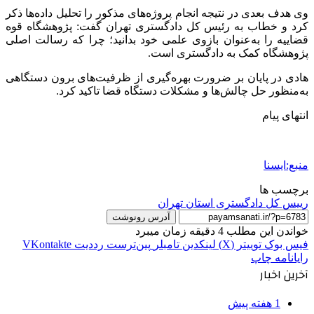
وی هدف بعدی در نتیجه انجام پروژه‌های مذکور را تحلیل داده‌ها ذکر
کرد و خطاب به رئیس کل دادگستری تهران گفت: پژوهشگاه قوه
قضاییه را به‌عنوان بازوی علمی خود بدانید؛ چرا که رسالت اصلی
پژوهشگاه کمک به دادگستری است.
هادی در پایان بر ضرورت بهره‌گیری از ظرفیت‌های برون دستگاهی
به‌منظور حل چالش‌ها و مشکلات دستگاه قضا تاکید کرد.
انتهای پیام
منبع:ایسنا
برچسب ها
رییس کل دادگستری استان تهران
آدرس رونوشت
خواندن این مطلب 4 دقیقه زمان میبرد
فیس بوک
توییتر (X)
لینکدین
‫تامبلر
‫پین‌ترست
‫رددیت
‫VKontakte
رایانامه
چاپ
آخرین اخبار
1 هفته پیش