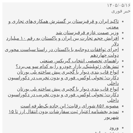
۱۴۰۵/۰۵/۱۶
خبر فوری
تاکید ایران و قرقیزستان بر گسترش همکاری‌های تجاری و
معدنی
وزیر صمت عازم قرقیزستان شد
افزایش حجم تجارت بین ایران و پاکستان به رقم ۱۰ میلیارد
دلار
اجرای توافقات دوجانبه با پاکستان در راستا سیاست محوری
دولت چهاردهم
راهنمای تخصصی انتخاب گیربکس صنعتی
تنش‌های ژئوپلیتیک، بازار خودرو را به کدام سو می‌برد؟
انواع قاب بندی دیوار با گچبری پیش ساخته پلی یورتان
دکارت؛ تحولی لوکس، فوری و بدون تخریب در دکوراسیون
داخلی
انواع قاب بندی دیوار با گچبری پیش ساخته پلی یورتان
دکارت؛ تحولی لوکس، فوری و بدون تخریب در دکوراسیون
داخلی
مصوبه ۸۵۶ شورای رقابت؛ این جاده یک‌طرفه است
تمدید بخشنامه اعتبار ثبت سفارشات بدون انتقال ارز تا ۱۵
شهریور
ورود