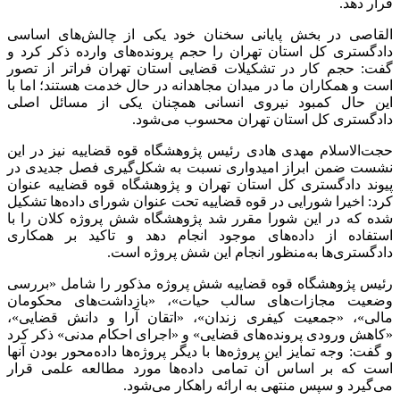
قرار دهد.
القاصی در بخش پایانی سخنان خود یکی از چالش‌های اساسی
دادگستری کل استان تهران را حجم پرونده‌های وارده ذکر کرد و
گفت: حجم کار در تشکیلات قضایی استان تهران فراتر از تصور
است و همکاران ما در میدان مجاهدانه در حال خدمت هستند؛ اما با
این حال کمبود نیروی انسانی همچنان یکی از مسائل اصلی
دادگستری کل استان تهران محسوب می‌شود.
حجت‌الاسلام مهدی هادی رئیس پژوهشگاه قوه قضاییه نیز در این
نشست ضمن ابراز امیدواری نسبت به شکل‌گیری فصل جدیدی در
پیوند دادگستری کل استان تهران و پژوهشگاه قوه قضاییه عنوان
کرد: اخیرا شورایی در قوه قضاییه تحت عنوان شورای داده‌ها تشکیل
شده که در این شورا مقرر شد پژوهشگاه شش پروژه کلان را با
استفاده از داده‌های موجود انجام دهد و تاکید بر همکاری
دادگستری‌ها به‌منظور انجام این شش پروژه است.
رئیس پژوهشگاه قوه قضاییه شش پروژه مذکور را شامل «بررسی
وضعیت مجازات‌های سالب حیات»، «بازداشت‌های محکومان
مالی»، «جمعیت کیفری زندان»، «اتقان آرا و دانش قضایی»،
«کاهش ورودی پرونده‌های قضایی» و «اجرای احکام مدنی» ذکر کرد
و گفت: وجه تمایز این پروژه‌ها با دیگر پروژه‌ها داده‌محور بودن آنها
است که بر اساس آن تمامی داده‌ها مورد مطالعه علمی قرار
می‌گیرد و سپس منتهی به ارائه راهکار می‌شود.