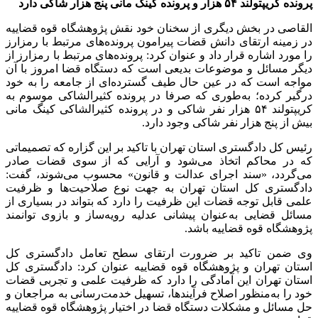
پرونده کریپتولند ۵۴ هزار و پرونده کینگ مانی پنج هزار شاکی دارد
القاصی در بخش دیگری از سخنان خود نقش پژوهشگاه قوه قضاییه
در زمینه ارتقای دانش قضات پیرامون پرونده‌های مرتبط با رمزارز
را مورد اشاره قرار داد و عنوان کرد: پرونده‌های مرتبط با رمزارز از
دیگر مسائل و موضوعات بدیعی است که دستگاه قضا امروز با آن
مواجه است که در عین حال طیف گسترده‌ای از جامعه را به خود
درگیر کرده؛ به‌طوری که صرفا در پرونده کثیرالشاکی موسوم به
کریپتولند ۵۴ هزار نفر شاکی و در پرونده کثیرالشاکی کینگ مانی
بیش از پنج هزار نفر شاکی وجود دارد.
رئیس کل دادگستری استان تهران با تاکید بر این گزاره که تصمیماتی
که در محاکم اتخاذ می‌شود و آرایی که از سوی قضات صادر
می‌گردد، «سند اجرای عدالت و قانون» محسوب می‌شوند، گفت:
دادگستری کل استان تهران به جهت نوع صلاحیت‌ها و ظرفیت
علمی قابل توجه قضات این ظرفیت را دارد که بتواند در بسیاری از
مسائل قضایی به‌عنوان پیشانی عدلیه رویه‌ساز و بازوی توانمند
پژوهشگاه قوه قضاییه باشد.
وی ضمن تاکید بر ضرورت ارتقای سطح تعامل دادگستری کل
استان تهران و پژوهشگاه قوه قضاییه عنوان کرد: دادگستری کل
استان تهران این آمادگی را دارد که ظرفیت علمی و تجربی قضات
خود را به‌منظور اصلاح فرآیندها، تسهیل خدمت‌رسانی به مراجعان و
حل مسائل و مشکلات دستگاه قضا در اختیار پژوهشگاه قوه قضاییه