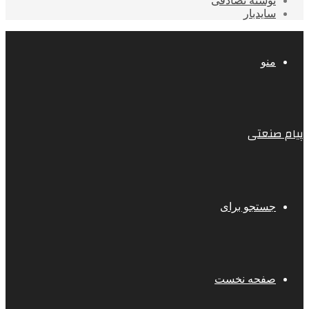
نوشته تصادفی
سایدبار
منو
پیام صنعتی
جستجو برای
صفحه نخست