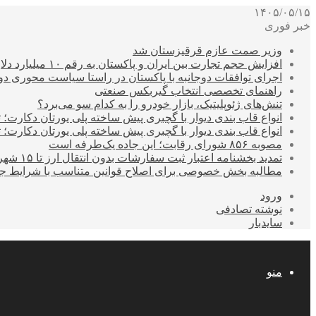
۱۴۰۵/۰۵/۱۵
خبر فوری
وزیر صمت عازم قرقیزستان شد
افزایش حجم تجارت بین ایران و پاکستان به رقم ۱۰ میلیارد دلار
اجرای توافقات دوجانبه با پاکستان در راستا سیاست محوری د
راهنمای تخصصی انتخاب گیربکس صنعتی
تنش‌های ژئوپلیتیک، بازار خودرو را به کدام سو می‌برد؟
انواع قاب بندی دیوار با گچبری پیش ساخته پلی یورتان دکارت
انواع قاب بندی دیوار با گچبری پیش ساخته پلی یورتان دکارت
مصوبه ۸۵۶ شورای رقابت؛ این جاده یک‌طرفه است
تمدید بخشنامه اعتبار ثبت سفارشات بدون انتقال ارز تا ۱۵ شهریور
مطالبه بخش خصوصی برای اصلاح قوانین متناسب با شرایط ج
ورود
نوشته تصادفی
سایدبار
منو