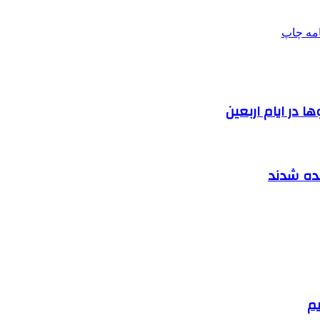
امه
چاپ
 در ایام اربعین
نده شدند
یم