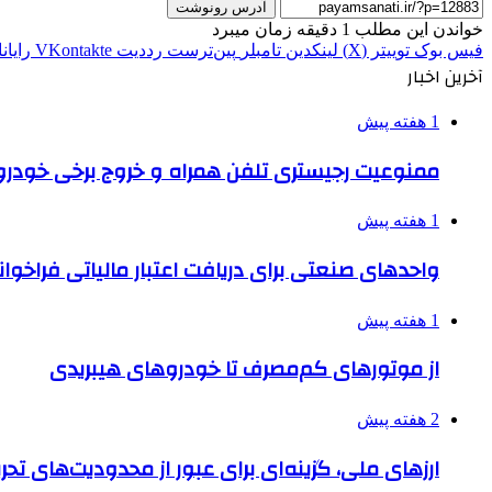
آدرس رونوشت
خواندن این مطلب 1 دقیقه زمان میبرد
فیس بوک
توییتر (X)
لینکدین
‫تامبلر
‫پین‌ترست
‫رددیت
‫VKontakte
رایان
آخرین اخبار
1 هفته پیش
ممنوعیت رجیستری تلفن همراه و خروج برخی خودروها
1 هفته پیش
واحدهای صنعتی برای دریافت اعتبار مالیاتی فراخوا
1 هفته پیش
از موتورهای کم‌مصرف تا خودروهای هیبریدی
2 هفته پیش
ارزهای ملی، گزینه‌ای برای عبور از محدودیت‌های تحر