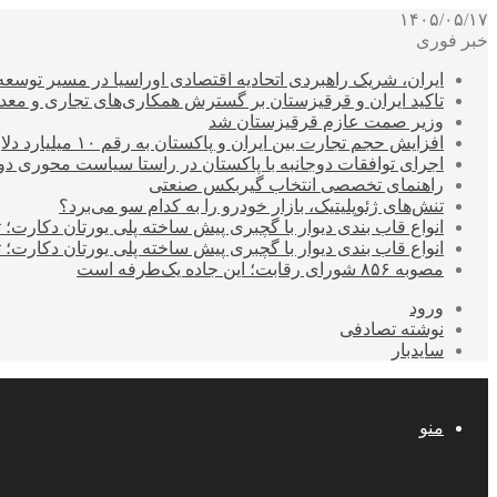
۱۴۰۵/۰۵/۱۷
خبر فوری
ایران، شریک راهبردی اتحادیه اقتصادی اوراسیا در مسیر توسع
تاکید ایران و قرقیزستان بر گسترش همکاری‌های تجاری و معد
وزیر صمت عازم قرقیزستان شد
افزایش حجم تجارت بین ایران و پاکستان به رقم ۱۰ میلیارد دلار
اجرای توافقات دوجانبه با پاکستان در راستا سیاست محوری د
راهنمای تخصصی انتخاب گیربکس صنعتی
تنش‌های ژئوپلیتیک، بازار خودرو را به کدام سو می‌برد؟
انواع قاب بندی دیوار با گچبری پیش ساخته پلی یورتان دکارت
انواع قاب بندی دیوار با گچبری پیش ساخته پلی یورتان دکارت
مصوبه ۸۵۶ شورای رقابت؛ این جاده یک‌طرفه است
ورود
نوشته تصادفی
سایدبار
منو