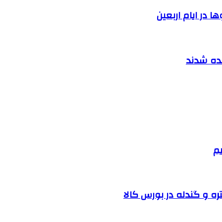
 در ایام اربعین
نده شدند
یم
ره و گندله در بورس کالا