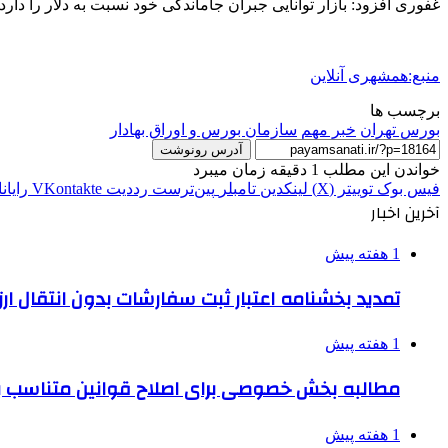
غفوری افزود: بازار توانایی جبران جاماندگی خود نسبت به دلار را دا
منبع:همشهری آنلاین
برچسب ها
بورس تهران
خبر مهم
سازمان بورس و اوراق بهادار
آدرس رونوشت
خواندن این مطلب 1 دقیقه زمان میبرد
فیس بوک
توییتر (X)
لینکدین
‫تامبلر
‫پین‌ترست
‫رددیت
‫VKontakte
رایان
آخرین اخبار
1 هفته پیش
تمدید بخشنامه اعتبار ثبت سفارشات بدون انتقال ارز تا ۱۵ شهر
1 هفته پیش
مطالبه بخش خصوصی برای اصلاح قوانین متناسب ب
1 هفته پیش