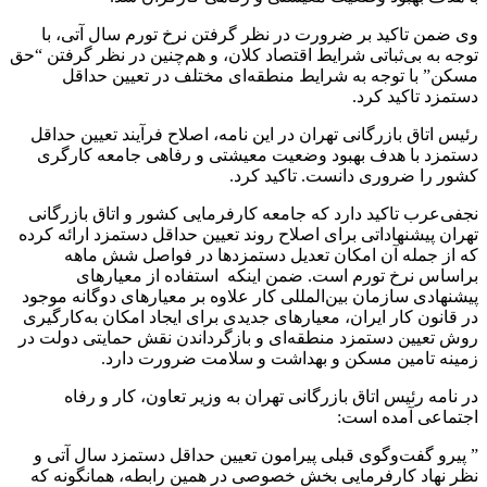
وی ضمن تاکید بر ضرورت در نظر گرفتن نرخ تورم سال آتی، با
توجه به بی‌ثباتی شرایط اقتصاد کلان، و هم‌چنین در نظر گرفتن “حق
مسکن” با توجه به شرایط منطقه‌ای مختلف در تعیین حداقل
دستمزد تاکید کرد.
رئیس اتاق بازرگانی تهران در این نامه، اصلاح فرآیند تعیین حداقل
دستمزد با هدف بهبود وضعیت معیشتی و رفاهی جامعه کارگری
کشور را ضروری دانست. تاکید کرد.
نجفی‌عرب تاکید دارد که جامعه کارفرمایی کشور و اتاق بازرگانی
تهران پیشنهاداتی برای اصلاح روند تعیین حداقل دستمزد ارائه کرده
که از جمله آن امکان تعدیل دستمزدها در فواصل شش ماهه
براساس نرخ تورم است. ضمن اینکه استفاده از معیارهای
پیشنهادی سازمان بین‌المللی کار علاوه بر معیارهای دوگانه موجود
در قانون کار ایران، معیارهای جدیدی برای ایجاد امکان به‌کارگیری
روش تعیین دستمزد منطقه‌ای و بازگرداندن نقش حمایتی دولت در
زمینه تامین مسکن و بهداشت و سلامت ضرورت دارد.
در نامه رئیس اتاق بازرگانی تهران به وزیر تعاون، کار و رفاه
اجتماعی آمده است:
” پیرو گفت‌وگوی قبلی پیرامون تعیین حداقل دستمزد سال آتی و
نظر نهاد کارفرمایی بخش خصوصی در همین رابطه، همانگونه که