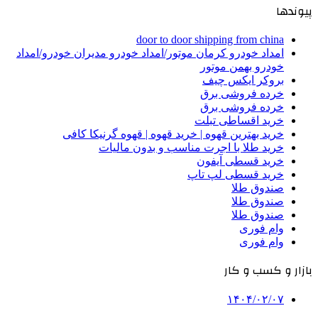
پیوندها
door to door shipping from china
امداد خودرو کرمان موتور/امداد خودرو مدیران خودرو/امداد
خودرو بهمن موتور
بروکر ایکس چیف
خرده فروشی برق
خرده فروشی برق
خرید اقساطی تبلت
خرید بهترین قهوه | خرید قهوه | قهوه گرنیکا کافی
خرید طلا با اجرت مناسب و بدون مالیات
خرید قسطی آیفون
خرید قسطی لپ تاپ
صندوق طلا
صندوق طلا
صندوق طلا
وام فوری
وام فوری
بازار و کسب و کار
۱۴۰۴/۰۲/۰۷