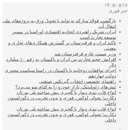
۱۴۰۵/۰۵/۱۷
خبر فوری
بازگشت فولاد مبارکه به تولید با تحویل ورق به پروژه‌های ملی
انتقال آب
ایران، شریک راهبردی اتحادیه اقتصادی اوراسیا در مسیر
توسعه تجارت است
تاکید ایران و قرقیزستان بر گسترش همکاری‌های تجاری و
معدنی
وزیر صمت عازم قرقیزستان شد
افزایش حجم تجارت بین ایران و پاکستان به رقم ۱۰ میلیارد
دلار
اجرای توافقات دوجانبه با پاکستان در راستا سیاست محوری
دولت چهاردهم
راهنمای تخصصی انتخاب گیربکس صنعتی
تنش‌های ژئوپلیتیک، بازار خودرو را به کدام سو می‌برد؟
انواع قاب بندی دیوار با گچبری پیش ساخته پلی یورتان
دکارت؛ تحولی لوکس، فوری و بدون تخریب در دکوراسیون
داخلی
انواع قاب بندی دیوار با گچبری پیش ساخته پلی یورتان
دکارت؛ تحولی لوکس، فوری و بدون تخریب در دکوراسیون
داخلی