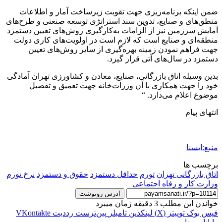
ضمن اینکه برنامه‌ریزی جهت تقویت زیرساخت آمار و اطلاعات
منطق‌های و صنایع، تدوین سند استراتژی توسعه صنعتی و طرح‌های
آمایش سرزمین نیز از الزامات به‌کارگیری روش‌های تعیین دستمزد
منطقه‌ای و صنایع است که لازم است در اولویت‌های کاری دولت
جهت فراهم نمودن زمینه بهره‌گیری از سایر روش‌های تعیین
دستمزد در سال‌های آتی قرار گیرد.
بدین وسیله اتاق بازرگانی، صنایع، معادن و کشاورزی تهران آمادگی
خود را جهت همکاری با آن وزرات‌خانه جهت تعمیق و تفصیل
موضوع اعلام می‌دارد. “
انتهای پیام
منبع:ایسنا
برچسب ها
اتاق بازرگانی تهران
تورم
حداقل دستمزد
حقوق و دستمزد
نرخ تورم
وزارت کار و رفاه اجتماعی
آدرس رونوشت
خواندن این مطلب 3 دقیقه زمان میبرد
فیس بوک
توییتر (X)
لینکدین
‫تامبلر
‫پین‌ترست
‫رددیت
‫VKontakte