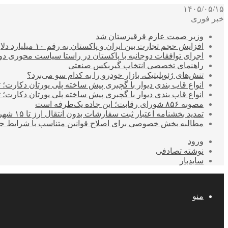
۱۴۰۵/۰۵/۱۵
خبر فوری
وزیر صمت عازم قرقیزستان شد
افزایش حجم تجارت بین ایران و پاکستان به رقم ۱۰ میلیارد دلار
اجرای توافقات دوجانبه با پاکستان در راستا سیاست محوری د
راهنمای تخصصی انتخاب گیربکس صنعتی
تنش‌های ژئوپلیتیک، بازار خودرو را به کدام سو می‌برد؟
انواع قاب بندی دیوار با گچبری پیش ساخته پلی یورتان دکارت
انواع قاب بندی دیوار با گچبری پیش ساخته پلی یورتان دکارت
مصوبه ۸۵۶ شورای رقابت؛ این جاده یک‌طرفه است
تمدید بخشنامه اعتبار ثبت سفارشات بدون انتقال ارز تا ۱۵ شهریور
مطالبه بخش خصوصی برای اصلاح قوانین متناسب با شرایط ج
ورود
نوشته تصادفی
سایدبار
منو