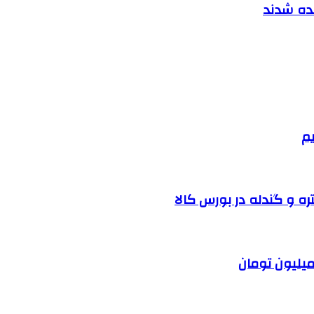
نده شدند
یم
ره و گندله در بورس کالا