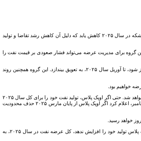
در گزارش این موسسه اعتبارسنجی آمده است: فیچ انتظار دارد قیمت نفت از میانگین ۸۰ دلار در بشکه در سال ۲۰۲۴ به ۷۰ دلار در هر بشکه در سال ۲۰۲۵ کاهش یابد که دلیل آن کاهش رشد تقاضا و تولید
این گروه برای مدیریت عرضه می‌تواند فشار صعودی بر قیمت نفت را
اوپک پلاس در اوایل دسامبر، تصمیم گرفت آغاز احیای ۲.۲ میلیون بشکه در روز تولید متوقف شده خود را که قرار بود از ژانویه ۲۰۲۵ آغاز شود، تا آوریل سال ۲۰۲۵، به تعویق بیندازد. این گروه همچنین روند
رضه خواهیم بود.
آژانس بین‌المللی انرژی (IEA) در گزارش ماهانه خود در هفته گذشته، اعلام کرد که بازار نفت در سال آینده با مازاد عرضه بزرگی مواجه خواهد شد. حتی اگر اوپک پلاس، تولید نفت خود را برای کل سال ۲۰۲۵
محدود نگه دارد، همچنان در سال آینده، ۹۵۰ هزار بشکه در روز مازاد عرضه وجود خواهد داشت. این آژانس در گزارش بازار نفت خود در دسامبر، اعلام کرد اگر اوپک پلاس از پایان مارس ۲۰۲۵ حذف محدودیت
بر اساس گزارش اویل پرایس، با این حال، رشد عرضه از تقاضا پیشی گرفته است. طبق گزارش آژانس بین‌المللی انرژی، حتی اگر اوپک پلاس تولید خود را افزایش ندهد، کل عرضه نفت در سال ۲۰۲۵، به