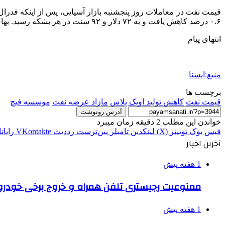
۰.۶ درصد کاهش یافت و به ۷۲ دلار و ۹۲ سنت در هر بشکه رسید. بهای معاملات نفت خام وست تگزاس اینترمدیت آمریکا، با ۳۹ سنت یا ۰.۶ درصد کاهش، به ۷۰ دلار و ۱۹ سنت در هر بشکه رسید.
انتهای پیام
منبع:ایسنا
برچسب ها
قيمت نفت
کاهش تولید اوپک پلاس
مازاد عرضه نفت
موسسه فیچ
آدرس رونوشت
خواندن این مطلب 2 دقیقه زمان میبرد
فیس بوک
توییتر (X)
لینکدین
‫تامبلر
‫پین‌ترست
‫رددیت
‫VKontakte
رایان
آخرین اخبار
1 هفته پیش
ممنوعیت رجیستری تلفن همراه و خروج برخی خودروها
1 هفته پیش