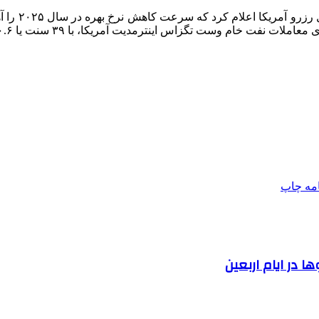
امه
چاپ
 در ایام اربعین