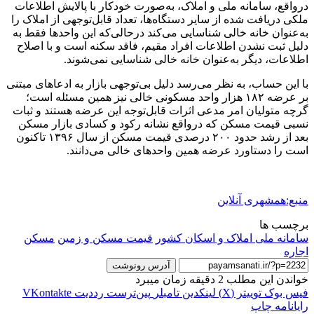
درواقع، سامانه ملی و املاک، به‌صورت خودکار با پالایش اطلاعات
ملکی دریافت شده از سایر دستگاه‌ها، تعداد قابل‌توجهی از املاک را
به‌عنوان خانه خالی شناسایی می‌کند درحالی‌که این واحدها فقط به
دلیل ثبت نشدن اطلاعات افراد مقیم، فاقد سکنه است و با اصلاح
اطلاعات، دیگر به‌عنوان خانه خالی شناسایی نمی‌شوند.
با این حساب، به نظر می‌رسد دلیل بی‌توجهی بازار به ادعاهای مبتنی
بر عرضه ۱۸۲ هزار واحد مسکونی خالی نیز همین مسئله است؛
گرچه متولیان امر مدعی اثرات قابل‌توجه این عرضه هستند و ثبات
نسبی قیمت مسکن که درواقع نشانه رکود و کسادی بازار مسکن
بعد از رشد حدود ۲۰۰ درصدی قیمت مسکن از سال ۱۳۹۶ تاکنون
است را دستاورد عرضه همین واحدهای خالی می‌دانند.
منبع:همشهری آنلاین
برچسب ها
سامانه ملی املاک و اسکان کشور
قیمت مسکن و زمین
مسکن
اجاره
آدرس رونوشت
خواندن این مطلب 2 دقیقه زمان میبرد
فیس بوک
توییتر (X)
لینکدین
‫تامبلر
‫پین‌ترست
‫رددیت
‫VKontakte
رایانامه
چاپ