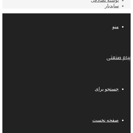
نوشته تصادفی
سایدبار
منو
پیام صنعتی
جستجو برای
صفحه نخست