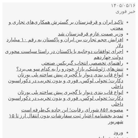
۱۴۰۵/۰۵/۱۶
خبر فوری
تاکید ایران و قرقیزستان بر گسترش همکاری‌های تجاری و
معدنی
وزیر صمت عازم قرقیزستان شد
افزایش حجم تجارت بین ایران و پاکستان به رقم ۱۰ میلیارد
دلار
اجرای توافقات دوجانبه با پاکستان در راستا سیاست محوری
دولت چهاردهم
راهنمای تخصصی انتخاب گیربکس صنعتی
تنش‌های ژئوپلیتیک، بازار خودرو را به کدام سو می‌برد؟
انواع قاب بندی دیوار با گچبری پیش ساخته پلی یورتان
دکارت؛ تحولی لوکس، فوری و بدون تخریب در دکوراسیون
داخلی
انواع قاب بندی دیوار با گچبری پیش ساخته پلی یورتان
دکارت؛ تحولی لوکس، فوری و بدون تخریب در دکوراسیون
داخلی
مصوبه ۸۵۶ شورای رقابت؛ این جاده یک‌طرفه است
تمدید بخشنامه اعتبار ثبت سفارشات بدون انتقال ارز تا ۱۵
شهریور
ورود