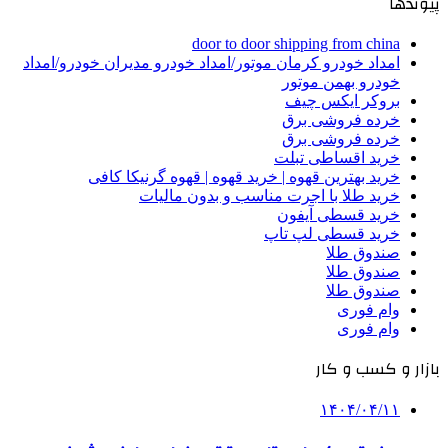
پیوندها
door to door shipping from china
امداد خودرو کرمان موتور/امداد خودرو مدیران خودرو/امداد
خودرو بهمن موتور
بروکر ایکس چیف
خرده فروشی برق
خرده فروشی برق
خرید اقساطی تبلت
خرید بهترین قهوه | خرید قهوه | قهوه گرنیکا کافی
خرید طلا با اجرت مناسب و بدون مالیات
خرید قسطی آیفون
خرید قسطی لپ تاپ
صندوق طلا
صندوق طلا
صندوق طلا
وام فوری
وام فوری
بازار و کسب و کار
۱۴۰۴/۰۴/۱۱