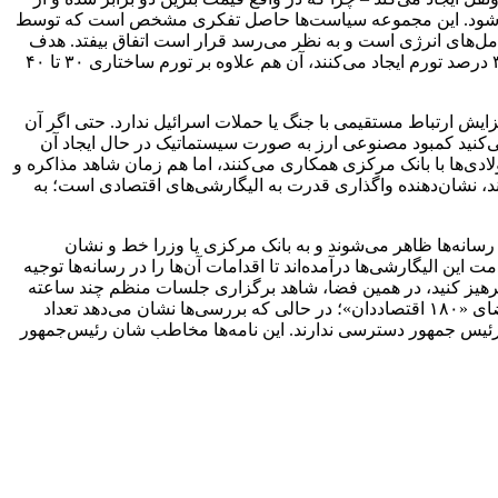
 می‌شود. این مجموعه سیاست‌ها حاصل تفکری مشخص است که توسط
مل‌های انرژی است و به نظر می‌رسد قرار است اتفاق بیفتد. هدف
آن‌ها این است که بگویند اثر تورمی این تصمیمات محدود و مثلاً ۴ یا ۵ درصد است، در حالی که به باور من، این سیاست‌ها به ‌تنهایی بیش از ۳۵ درصد تورم ایجاد می‌کنند، آن هم علاوه بر تورم ساختاری ۳۰ تا ۴۰
تا امروز، نرخ دلار حدود ۶۰ هزار تومان افزایش یافته است. این افزایش ارتباط مستقیمی با جنگ یا حملات اسرائیل ندارد. حتی اگر آن
کنید کمبود مصنوعی ارز به ‌صورت سیستماتیک در حال ایجاد آن
‌ها و فولادی‌ها با بانک مرکزی همکاری می‌کنند، اما هم ‌زمان شاهد مذاکره و
ند، نشان‌دهنده واگذاری قدرت به الیگارشی‌های اقتصادی است؛ به
 رسانه‌ها ظاهر می‌شوند و به بانک مرکزی یا وزرا خط و نشان
 این الیگارشی‌ها درآمده‌اند تا اقدامات آن‌ها را در رسانه‌ها توجیه
 پرهیز کنید، در همین فضا، شاهد برگزاری جلسات منظم چند ساعته
هر دو هفته میان برخی از این اقتصاددانان با رئیس‌جمهور هستیم. اما پس از همان جلسات، نامه‌ سرگشاده به رئیس جمهور می نویسند با امضای «۱۸۰ اقتصاددان»؛ در حالی که بررسی‌ها نشان می‌دهد تعداد
ه رئیس جمهور دسترسی ندارند. این نامه‌ها مخاطب شان رئیس‌جمهور