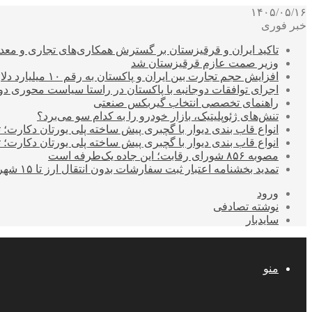
۱۴۰۵/۰۵/۱۶
خبر فوری
تاکید ایران و قرقیزستان بر گسترش همکاری‌های تجاری و معد
وزیر صمت عازم قرقیزستان شد
افزایش حجم تجارت بین ایران و پاکستان به رقم ۱۰ میلیارد دلار
اجرای توافقات دوجانبه با پاکستان در راستا سیاست محوری د
راهنمای تخصصی انتخاب گیربکس صنعتی
تنش‌های ژئوپلیتیک، بازار خودرو را به کدام سو می‌برد؟
انواع قاب بندی دیوار با گچبری پیش ساخته پلی یورتان دکارت
انواع قاب بندی دیوار با گچبری پیش ساخته پلی یورتان دکارت
مصوبه ۸۵۶ شورای رقابت؛ این جاده یک‌طرفه است
تمدید بخشنامه اعتبار ثبت سفارشات بدون انتقال ارز تا ۱۵ شهریور
ورود
نوشته تصادفی
سایدبار
منو