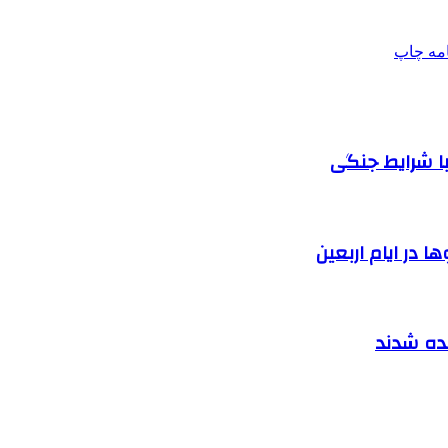
امه
چاپ
ا شرایط جنگی
 در ایام اربعین
نده شدند