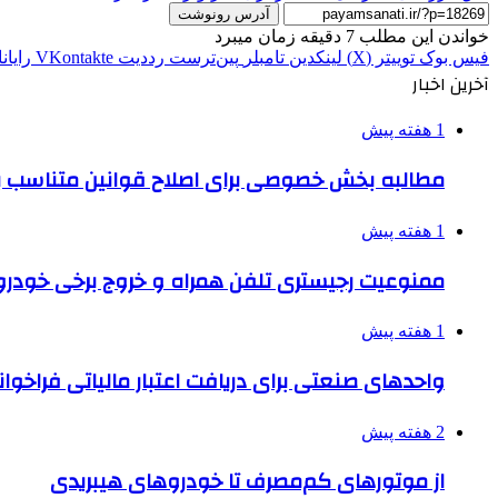
آدرس رونوشت
خواندن این مطلب 7 دقیقه زمان میبرد
فیس بوک
توییتر (X)
لینکدین
‫تامبلر
‫پین‌ترست
‫رددیت
‫VKontakte
رایان
آخرین اخبار
1 هفته پیش
مطالبه بخش خصوصی برای اصلاح قوانین متناسب ب
1 هفته پیش
ممنوعیت رجیستری تلفن همراه و خروج برخی خودروها
1 هفته پیش
واحدهای صنعتی برای دریافت اعتبار مالیاتی فراخوا
2 هفته پیش
از موتورهای کم‌مصرف تا خودروهای هیبریدی