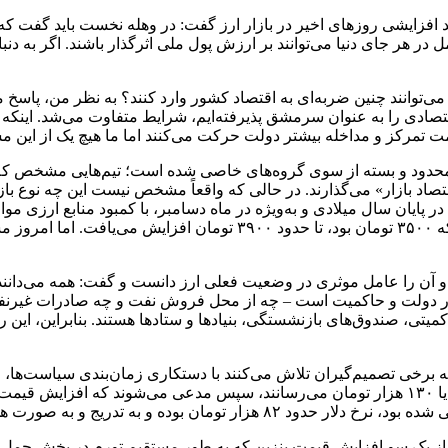
ند افزایشی روزهای اخیر در بازار ارز گفت: در وهله نخست باید گفت ک
ل در هر جای دنیا می‌توانند بر ارزش پول ملی اثرگذار باشند. اگر به دن
می‌توانند چنین ضربه‌ای به اقتصاد کشور وارد کنند؟ به نظر من، پاسخ 
ادی را به‌ عنوان سرمشق پذیرفته‌ایم، شرایط متفاوت می‌شد. اینکه اق
ت تمرکز و مداخله بیشتر دولت حرکت می‌کنند اما ما هیچ‌ یک از این مس
 محدود و بسته از سوی گروه‌های خاصی شده است؛ تیم‌هایی مشخص که هر
تصاد بازار» می‌گذارند. در حالی که واقعاً مشخص نیست این چه نوع با
تومان بود، در این مقاطع به ۱۳۰۰ یا ۱۴۰۰ تومان می‌رسید؛ یا زمانی که ۰
 آن را عامل موثری در وضعیت فعلی ارز دانست و گفت: همه می‌دانند
ر اقتصادی که حدود ۹۰ درصد ارز در اختیار دولت و حاکمیت است – چه از محل فروش نفت و
میتی، صندوق‌های بازنشستگی، بنیادها و ستادها هستند. بنابراین، این 
ه برخی تصمیم‌گیران تلاش می‌کنند با دستکاری زمان‌بندی سیاست‌ها، 
بنزین را افزایش می‌دهند و هم‌زمان نرخ ارز را به سطوحی مانند ۱۲۵ یا ۱۳۰ هزار تومان می‌رسانن
به ‌صورت هدفمند تا سطوح فعلی افزایش یافته است.
ز یک ‌سو افزایش قیمت بنزین که به ‌طور مستقیم تورم در بخش حمل‌ونقل