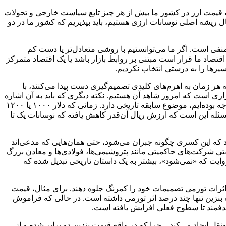
ه قیمت ارز در کشور ما بیش از هر چیز تابع سیاست خارجی و تحولات
بال ریشه اصلی نوسانات ارزی هستیم، باید بپذیریم که کشور ما در دو
منفی است. اگر ما می‌توانستیم با روشی متعادل‌تر یا دست‌ کم
تصاد ما قرار است مبتنی بر روابط بازار باشد یا یک اقتصاد متمرکز
یرها را به ‌درستی انتخاب نکردیم.
 زمان به اهرم‌های کلیدی تصمیم‌گیری دست پیدا می‌کنند، با
زاری است که امروز شاهد آن هستیم. نکته دیگری که باید به آن اشاره
کنم این است که در دو دهه اخیر که دچار کمبود منابع بوده‌ایم، همواره در پایان سال میلادی و به‌ویژه در ماه دسامبر، با کمبود منابع ارزی مواجه بوده‌ایم، موضوع سابقه تاریخی دارد. زمانی که دلار ۱۰۰۰ یا ۱۲۰۰
۳۵۰ تومان بود، تا حدود ۳۹۰۰ تومان افزایش می‌یافت. اما امروز مسئله این است که ارزش ریال آن‌قدر کاهش یافته که نوسانات یک تا
 که این کسری چگونه جبران می‌شود، حتی همان‌هایی که مدعی‌اند
 چه صادرات غیرنفتی شرکت‌های حاکمیتی مانند پتروشیمی‌ها، فولادی‌ها و معادن بزرگ
روایت که «نمی‌شود»، بیشتر به یک داستان تاریخی تبدیل شده که
اثرات تورمی تصمیمات خود را کمرنگ جلوه دهند. برای مثال، قیمت
د، سپس مدعی می‌شوند که افزایش قیمت بنزین تنها چند درصد اثر تورمی داشته است. در حالی که فراموش
 ایجاد می‌کند – چرا که در واقع قیمت‌ بنزین دو برابر شده و از