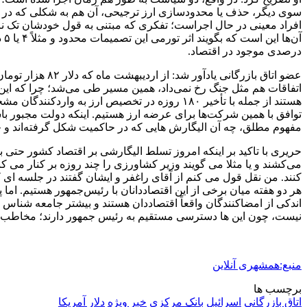
سوی دیگر، حذف یا محدودسازی ارز ترجیحی، آن هم به شکلی که در
افراد معینی در حال اجراست؛ تفکری که مبتنی به قول خودشان تک نرخ
درصدی موجود در اقتصاد.
اتفاقات هم مثل جنگ رخ نمی‌داد، همین مسیر طی می‌شد؛ چرا که این
هستند از جمله با تأخیر ۱۸۰ روزه در تخصیص ارز 
توافق با همین شرکت‌ها برای عرضه ارز هستیم. اینکه دولت مجبور باش
مفهوم مطلق، چه آن‌ الیگارش هایی که در حاکمیت شکل گرفته‌اند و چه
حریری با تاکید بر اینکه امروز تسلط الیگارشی بر اقتصاد کشور حتی ب
می‌کشند و یا مثلا می گویند وزیر کشاورزی را چند روزه بر کنار می کنند 
کنند. من نقل قول می کنم از آقای راغفر و ایشان گفتند در جلسه ای
اندکی از امضاکنندگان واقعاً اقتصاددان هستند و بیشتر جامعه شناس
نیست، چون این ها دسترسی مستقیم به رئیس جمهور دارند؛ مخاطب
منبع:همشهری آنلاین
برچسب ها
اتاق بازرگانی
اسرائیل
بانک مرکزی
خبر ویژه
دلار آمريكا