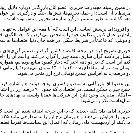
در همین زمینه مجیدرضا حریری، عضو اتاق بازرگانی درباره دلایل رو
مرتبط با آن است؛ از جمله تحریم‌ها، تنش‌ها، جنگ و درگیری. این عوام
دهه گذشته به ‌طور مستمر درگیر منازعه، تحریم و تنش بوده است.
او افزود: اما پرسش اساسی این است که آیا همه این عوامل به‌ تنهایی 
پایدارتر عمل کنیم و تکلیف خود را مشخص می‌کردیم که چه الگوی اقتص
و دولتی؛ که قاعدتاً در شرایط جنگی، در همه جای دنیا اقتصادها به سم
حریری تصریح کرد: در نتیجه، اقتصاد کشور گرفتار تصمیم ‌گیری‌های
فشار بر دکمه گران ‌سازی، همه چیز را گران می‌کنند و اسم آن را «اق
دو درصدی، به افزایش چندین تومانی نرخ ارز منجر می‌شود.
این عضو اتاق بازرگانی به موضوع کسری بودجه دولت هم اشاره کرد و
چنین چیزی ممکن نیست. د
– امکان مدیریت وجود دارد. این شرکت‌ها عمدتا وابسته به نهادهای حاک
سال‌هاست تکرار می‌شود.
حریری ادامه داد: نکته جدیدی که به این چرخه اضافه شده این است ک
می‌کنند از اردیبهشت‌ ماه، زمانی که اعمال این سیاست‌ها تقریبا قطعی شده بود، نرخ دلار حدود ۸۲ هزار تومان بوده و به ‌تدریج و 
او تصریح کرد: در واقع، دو سیاست به‌ طور هم‌ زمان اجرا شده است؛ ا