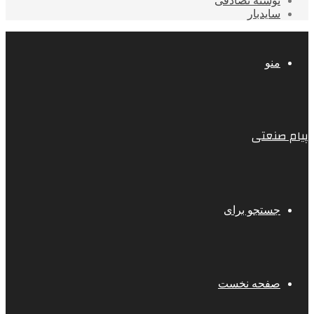
نوشته تصادفی
سایدبار
منو
پیام صنعتی
جستجو برای
صفحه نخست