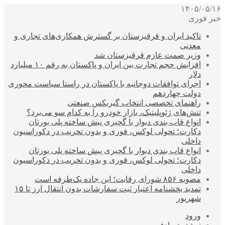
۱۴۰۵/۰۵/۱۶
خبر فوری
تاکید ایران و قرقیزستان بر گسترش همکاری‌های تجاری و
معدنی
وزیر صمت عازم قرقیزستان شد
افزایش حجم تجارت بین ایران و پاکستان به رقم ۱۰ میلیارد
دلار
اجرای توافقات دوجانبه با پاکستان در راستا سیاست محوری
دولت چهاردهم
راهنمای تخصصی انتخاب گیربکس صنعتی
تنش‌های ژئوپلیتیک، بازار خودرو را به کدام سو می‌برد؟
انواع قاب بندی دیوار با گچبری پیش ساخته پلی یورتان
دکارت؛ تحولی لوکس، فوری و بدون تخریب در دکوراسیون
داخلی
انواع قاب بندی دیوار با گچبری پیش ساخته پلی یورتان
دکارت؛ تحولی لوکس، فوری و بدون تخریب در دکوراسیون
داخلی
مصوبه ۸۵۶ شورای رقابت؛ این جاده یک‌طرفه است
تمدید بخشنامه اعتبار ثبت سفارشات بدون انتقال ارز تا ۱۵
شهریور
ورود