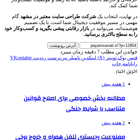
شما کمک کند.
در نهایت، انتخاب یک
شرکت طراحی سایت معتبر در مشهد
گام
مهمی در مسیر موفقیت دیجیتال شما است. با یک تصمیم
هوشمندانه، می‌توانید در
بازار رقابتی پیشی بگیرید و کسب‌وکار خود
را به سطح بالاتری برسانید.
آدرس رونوشت
خواندن این مطلب 7 دقیقه زمان میبرد
فیس بوک
توییتر (X)
لینکدین
‫تامبلر
‫پین‌ترست
‫رددیت
‫VKontakte
رایانامه
چاپ
آخرین اخبار
1 هفته پیش
مطالبه بخش خصوصی برای اصلاح قوانین
متناسب با شرایط جنگی
1 هفته پیش
ممنوعیت رجیستری تلفن همراه و خروج برخی