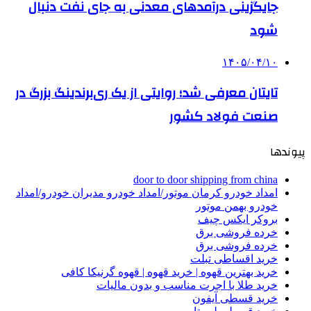
جایگزینی درآمدهای معدنی به جای نفت دنبال
شود
۱۴۰۵/۰۴/۱۰
تایتان معرفی شد؛ روایتی از یک ری‌برندینگ بزرگ در
صنعت فولاد کشور
پیوندها
door to door shipping from china
امداد خودرو کرمان موتور/امداد خودرو مدیران خودرو/امداد
خودرو بهمن موتور
بروکر ایکس چیف
خرده فروشی برق
خرده فروشی برق
خرید اقساطی تبلت
خرید بهترین قهوه | خرید قهوه | قهوه گرنیکا کافی
خرید طلا با اجرت مناسب و بدون مالیات
خرید قسطی آیفون