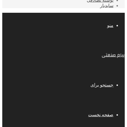
نوشته تصادفی
سایدبار
منو
پیام صنعتی
جستجو برای
صفحه نخست