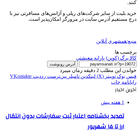
کنند.
خرید بلیت از سایر شرکت‌های ریلی و آژانس‌های مسافرتی نیز با
درج مستقیم آدرس سایت در مرورگر امکان‌پذیر است.
منبع:همشهری آنلاین
برچسب ها
کالا برگ (کوپن)
يارانه معيشتي
آدرس رونوشت
خواندن این مطلب 2 دقیقه زمان میبرد
فیس بوک
توییتر (X)
لینکدین
‫تامبلر
‫پین‌ترست
‫رددیت
‫VKontakte
رایانامه
چاپ
آخرین اخبار
1 هفته پیش
تمدید بخشنامه اعتبار ثبت سفارشات بدون انتقال
ارز تا ۱۵ شهریور