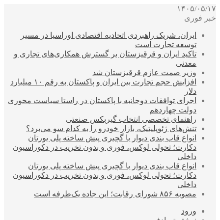
۱۴۰۵/۰۵/۱۷
خبر فوری
ایران، شریک راهبردی اتحادیه اقتصادی اوراسیا در مسیر
توسعه تجارت است
تاکید ایران و قرقیزستان بر گسترش همکاری‌های تجاری و
معدنی
وزیر صمت عازم قرقیزستان شد
افزایش حجم تجارت بین ایران و پاکستان به رقم ۱۰ میلیارد
دلار
اجرای توافقات دوجانبه با پاکستان در راستا سیاست محوری
دولت چهاردهم
راهنمای تخصصی انتخاب گیربکس صنعتی
تنش‌های ژئوپلیتیک، بازار خودرو را به کدام سو می‌برد؟
انواع قاب بندی دیوار با گچبری پیش ساخته پلی یورتان
دکارت؛ تحولی لوکس، فوری و بدون تخریب در دکوراسیون
داخلی
انواع قاب بندی دیوار با گچبری پیش ساخته پلی یورتان
دکارت؛ تحولی لوکس، فوری و بدون تخریب در دکوراسیون
داخلی
مصوبه ۸۵۶ شورای رقابت؛ این جاده یک‌طرفه است
ورود