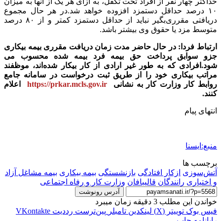
حداکثر چهار نفر از افراد تحت تکفل، به ازای هر یک از آنها به میزان
۱۰ درصد حداقل دستمزد افزوده خواهد شد.در هر حال مجموع
دریافتی مقرری‌بگیر نباید از حداقل دستمزد کمتر و از ۸۰ درصد
متوسط مزد یا حقوق وی بیشتر باشد.
ارتباط فردا: در حال حاضر مدت زمان دریافت مقرری بیمه بیکاری
جزو سوابق پرداخت حق بیمه فرد بیمه شده محسوب می
شود.افرادی که به طور غیر ارادی از کار بیکار شده‌اند، موظفند
مراتب بیکاری خود را از طریق ثبت درخواست در سامانه جامع
روابط کار وزارت کار به نشانی
https://prkar.mcls.gov.ir
اعلام
کنند.
انتهای پیام
منبع:ایسنا
برچسب ها
آتش‌سوزی
ازکار افتادگی
بازنشستگی
بیمه بیکاری
بیمه مشاغل آزاد
و اختیاری
رانندگان
قالیبافان
وزارت کار و رفاه اجتماعی
آدرس رونوشت
خواندن این مطلب 3 دقیقه زمان میبرد
فیس بوک
توییتر (X)
لینکدین
‫تامبلر
‫پین‌ترست
‫رددیت
‫VKontakte
رایانامه
چاپ