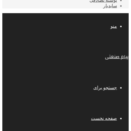
نوشته تصادفی
سایدبار
منو
پیام صنعتی
جستجو برای
صفحه نخست