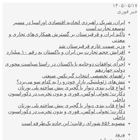
۱۴۰۵/۰۵/۱۷
خبر فوری
ایران، شریک راهبردی اتحادیه اقتصادی اوراسیا در مسیر
توسعه تجارت است
تاکید ایران و قرقیزستان بر گسترش همکاری‌های تجاری و
معدنی
وزیر صمت عازم قرقیزستان شد
افزایش حجم تجارت بین ایران و پاکستان به رقم ۱۰ میلیارد
دلار
اجرای توافقات دوجانبه با پاکستان در راستا سیاست محوری
دولت چهاردهم
راهنمای تخصصی انتخاب گیربکس صنعتی
تنش‌های ژئوپلیتیک، بازار خودرو را به کدام سو می‌برد؟
انواع قاب بندی دیوار با گچبری پیش ساخته پلی یورتان
دکارت؛ تحولی لوکس، فوری و بدون تخریب در دکوراسیون
داخلی
انواع قاب بندی دیوار با گچبری پیش ساخته پلی یورتان
دکارت؛ تحولی لوکس، فوری و بدون تخریب در دکوراسیون
داخلی
مصوبه ۸۵۶ شورای رقابت؛ این جاده یک‌طرفه است
ورود