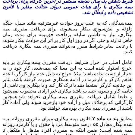
شرط داشتن یک سال سابقه مستمر در آخرین کارگاه برای پرداخت
بیمه بیکاری با رأی هیات عمومی دیوان عدالت مغایر با قانون
تشخیص داده و ابطال شد.
بیمه‌شدگانی که به علت بروز حوادث غیرمترقبه مانند سیل، جنگ،
زلزله و آتش‌سوزی بیکار می‌شوند، برای دریافت مقرری بیمه
بیکاری، نیاز به داشتن سابقه پرداخت حق‌بیمه برای مدت زمان
خاص ندارند و حتی اگر در روز اول کار بر اثر این حوادث بیکار شوند،
با رعایت سایر شرایط مقرر می‌توانند مقرری بیمه بیکاری دریافت
کنند.
عامل اصلی در احراز شرایط دریافت مقرری بیمه بیکاری بر پایه
اخراج استوار شده است به این معنا که بیمه‌شده، کار خود را به
اختیار از دست نداده باشد؛ مثلا اخراج به دلیل عدم نیاز کارگر یا عدم
تفاهم کارگر و کارفرما در ادامه همکاری صورت گرفته باشد. بنابر
این چنانچه کارگر استعفا دهد یا ترک کار کند و یا بیکاری وی ناشی از
خاتمه کار و تسویه حساب باشد بیکاری غیر ارادی محسوب نمی‌شود
و طبعا شامل دریافت مقرری بیمه بیکاری نخواهد شد.همچنین
کارگرانی که برخلاف میل و اراده خود بازخرید شوند ولی آماده کار
باشند از مقرری بیمه بیکاری بهره‌مند خواهند بود.
مطابق
بند ب ماده ۷
قانون بیمه بیکاری،میزان مقرری روزانه بیمه
شده بیکار معادل ۵۵ درصد متوسط مزد یا حقوق و یا کارمزد روزانه
بیمه شده است؛ ضمن اینکه به مقرری افراد متاهل یا متکفل تا