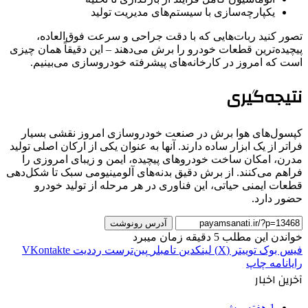
یکپارچه‌سازی با سیستم‌های مدیریت تولید
تصور کنید ربات‌هایی که با دقت جراحی و سرعت فوق‌العاده،
پیچیده‌ترین قطعات خودرو را برش می‌دهند – این دقیقاً همان چیزی
است که امروز در کارخانه‌های پیشرفته خودروسازی می‌بینیم.
نتیجه‌گیری
کپسول‌های هوا برش در صنعت خودروسازی امروز نقشی بسیار
فراتر از یک ابزار ساده دارند. آنها به عنوان یکی از ارکان اصلی تولید
مدرن، امکان ساخت خودروهای پیچیده، ایمن و زیبای امروزی را
فراهم می‌کنند. از برش دقیق بدنه‌های آلومینیومی سبک تا شکل‌دهی
قطعات ایمنی حیاتی، این فناوری در هر مرحله از تولید خودرو
حضور دارد.
آدرس رونوشت
خواندن این مطلب 5 دقیقه زمان میبرد
فیس بوک
توییتر (X)
لینکدین
‫تامبلر
‫پین‌ترست
‫رددیت
‫VKontakte
رایانامه
چاپ
آخرین اخبار
1 هفته پیش