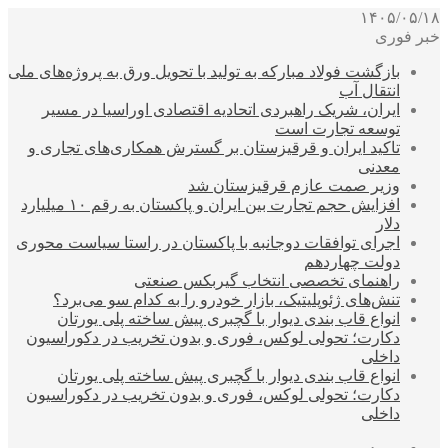
۱۴۰۵/۰۵/۱۸
خبر فوری
بازگشت فولاد مبارکه به تولید با تحویل ورق به پروژه‌های ملی
انتقال آب
ایران، شریک راهبردی اتحادیه اقتصادی اوراسیا در مسیر
توسعه تجارت است
تاکید ایران و قرقیزستان بر گسترش همکاری‌های تجاری و
معدنی
وزیر صمت عازم قرقیزستان شد
افزایش حجم تجارت بین ایران و پاکستان به رقم ۱۰ میلیارد
دلار
اجرای توافقات دوجانبه با پاکستان در راستا سیاست محوری
دولت چهاردهم
راهنمای تخصصی انتخاب گیربکس صنعتی
تنش‌های ژئوپلیتیک، بازار خودرو را به کدام سو می‌برد؟
انواع قاب بندی دیوار با گچبری پیش ساخته پلی یورتان
دکارت؛ تحولی لوکس، فوری و بدون تخریب در دکوراسیون
داخلی
انواع قاب بندی دیوار با گچبری پیش ساخته پلی یورتان
دکارت؛ تحولی لوکس، فوری و بدون تخریب در دکوراسیون
داخلی