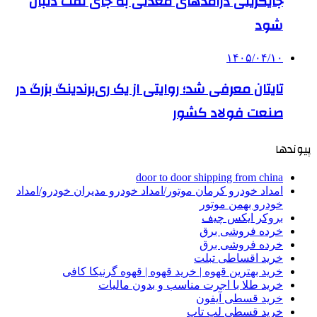
جایگزینی درآمدهای معدنی به جای نفت دنبال
شود
۱۴۰۵/۰۴/۱۰
تایتان معرفی شد؛ روایتی از یک ری‌برندینگ بزرگ در
صنعت فولاد کشور
پیوندها
door to door shipping from china
امداد خودرو کرمان موتور/امداد خودرو مدیران خودرو/امداد
خودرو بهمن موتور
بروکر ایکس چیف
خرده فروشی برق
خرده فروشی برق
خرید اقساطی تبلت
خرید بهترین قهوه | خرید قهوه | قهوه گرنیکا کافی
خرید طلا با اجرت مناسب و بدون مالیات
خرید قسطی آیفون
خرید قسطی لپ تاپ