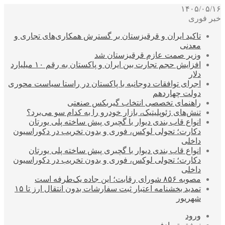
۱۴۰۵/۰۵/۱۶
خبر فوری
تاکید ایران و قرقیزستان بر گسترش همکاری‌های تجاری و
معدنی
وزیر صمت عازم قرقیزستان شد
افزایش حجم تجارت بین ایران و پاکستان به رقم ۱۰ میلیارد
دلار
اجرای توافقات دوجانبه با پاکستان در راستا سیاست محوری
دولت چهاردهم
راهنمای تخصصی انتخاب گیربکس صنعتی
تنش‌های ژئوپلیتیک، بازار خودرو را به کدام سو می‌برد؟
انواع قاب بندی دیوار با گچبری پیش ساخته پلی یورتان
دکارت؛ تحولی لوکس، فوری و بدون تخریب در دکوراسیون
داخلی
انواع قاب بندی دیوار با گچبری پیش ساخته پلی یورتان
دکارت؛ تحولی لوکس، فوری و بدون تخریب در دکوراسیون
داخلی
مصوبه ۸۵۶ شورای رقابت؛ این جاده یک‌طرفه است
تمدید بخشنامه اعتبار ثبت سفارشات بدون انتقال ارز تا ۱۵
شهریور
ورود