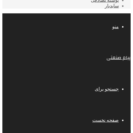
نوشته تصادفی
سایدبار
منو
پیام صنعتی
جستجو برای
صفحه نخست