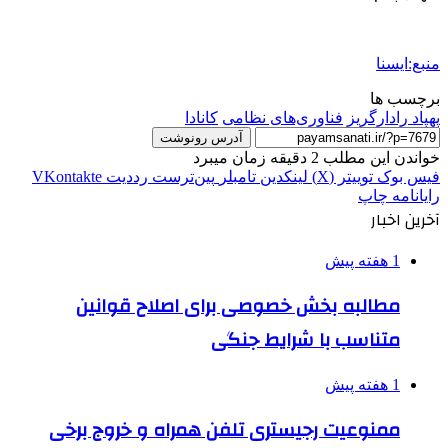
منبع:ایسنا
برچسب ها
پهپاد رادارگریز
فناوری‌های نظامی
كانادا
آدرس رونوشت
خواندن این مطلب 2 دقیقه زمان میبرد
فیس بوک
توییتر (X)
لینکدین
‫تامبلر
‫پین‌ترست
‫رددیت
‫VKontakte
رایانامه
چاپ
آخرین اخبار
1 هفته پیش
مطالبه بخش خصوصی برای اصلاح قوانین
متناسب با شرایط جنگی
1 هفته پیش
ممنوعیت رجیستری تلفن همراه و خروج برخی