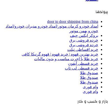
پیوندها
door to door shipping from china
امداد خودرو کرمان موتور/امداد خودرو مدیران خودرو/امداد
خودرو بهمن موتور
بروکر ایکس چیف
خرده فروشی برق
خرده فروشی برق
خرید اقساطی تبلت
خرید بهترین قهوه | خرید قهوه | قهوه گرنیکا کافی
خرید طلا با اجرت مناسب و بدون مالیات
خرید قسطی آیفون
خرید قسطی لپ تاپ
صندوق طلا
صندوق طلا
صندوق طلا
وام فوری
وام فوری
بازار و کسب و کار