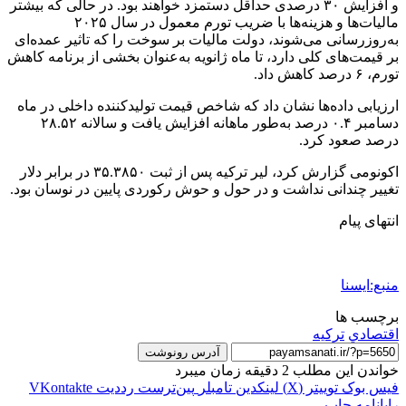
و افزایش ۳۰ درصدی حداقل دستمزد خواهند بود. در حالی که بیشتر
مالیات‌ها و هزینه‌ها با ضریب تورم معمول در سال ۲۰۲۵
به‌روزرسانی می‌شوند، دولت مالیات بر سوخت را که تاثیر عمده‌ای
بر قیمت‌های کلی دارد، تا ماه ژانویه به‌عنوان بخشی از برنامه کاهش
تورم، ۶ درصد کاهش داد.
ارزیابی داده‌ها نشان داد که شاخص قیمت تولیدکننده داخلی در ماه
دسامبر ۰.۴ درصد به‌طور ماهانه افزایش یافت و سالانه ۲۸.۵۲
درصد صعود کرد.
اکونومی گزارش کرد، لیر ترکیه پس از ثبت ۳۵.۳۸۵۰ در برابر دلار
تغییر چندانی نداشت و در حول و حوش رکوردی پایین در نوسان بود.
انتهای پیام
منبع:ایسنا
برچسب ها
اقتصادي
تركيه
آدرس رونوشت
خواندن این مطلب 2 دقیقه زمان میبرد
فیس بوک
توییتر (X)
لینکدین
‫تامبلر
‫پین‌ترست
‫رددیت
‫VKontakte
رایانامه
چاپ