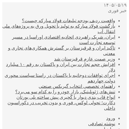
۱۴۰۵/۰۵/۱۹
خبر فوری
واقعیت ردیف بودجه تبلیغات فولاد مبارکه چیست؟
بازگشت فولاد مبارکه به تولید با تحویل ورق به پروژه‌های ملی
انتقال آب
ایران، شریک راهبردی اتحادیه اقتصادی اوراسیا در مسیر
توسعه تجارت است
تاکید ایران و قرقیزستان بر گسترش همکاری‌های تجاری و
معدنی
وزیر صمت عازم قرقیزستان شد
افزایش حجم تجارت بین ایران و پاکستان به رقم ۱۰ میلیارد
دلار
اجرای توافقات دوجانبه با پاکستان در راستا سیاست محوری
دولت چهاردهم
راهنمای تخصصی انتخاب گیربکس صنعتی
تنش‌های ژئوپلیتیک، بازار خودرو را به کدام سو می‌برد؟
انواع قاب بندی دیوار با گچبری پیش ساخته پلی یورتان
دکارت؛ تحولی لوکس، فوری و بدون تخریب در دکوراسیون
داخلی
ورود
نوشته تصادفی