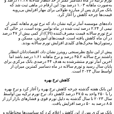
تورم ترکیه در ماه دسامبر کمتر از حد انتظار سالانه ۴۴.۳۸ درصد و
به‌صورت ماهانه ۱.۰۳ درصد بود؛ این ارقام در ماهی ثبت شد که
بانک مرکزی پس از مبارزه طولانی برای مهار افزایش بی‌رویه
قیمت‌ها چرخه کاهش را آغاز کرد.
داده‌های موسسه آمار ترکیه نشان داد که نرخ تورم ماهانه کمتر از
نیمی از ۲.۲۴ درصد ثبت شده در ماه نوامبر بوده است، در حالی که
نرخ تورم سالانه قیمت مصرف‌کننده (CPI) از کمی بیش از ۴۷ درصد
در آن ماه کاهش یافته است. قیمت‌های آموزش، مسکن و
رستوران‌ها محرک‌های کلیدی افزایش تورم سالانه بودند.
پیش از این نتایج نظرسنجی رویترز نشان داد، اقتصاددانان انتظار
داشتند نرخ سالانه ۴۵.۲ درصد و نرخ ماهانه ۱.۶۱ درصد باشد اما
آخرین آمار تورم منتشرشده به هدف ۴۴ درصدی بانک مرکزی برای
پایان سال رسید و تورم سالانه در ماه دسامبر کمترین میزان از
اواسط سال ۲۰۲۳ است.
کاهش نرخ بهره
این بانک هفته گذشته چرخه کاهش نرخ بهره را آغاز کرد و نرخ بهره
را با ۲۵۰ واحد به ۴۷.۵ درصد کاهش داد. نرخ تورم ترکیه بین اواسط
سال ۲۰۲۳ تا سال گذشته به دلیل تورم قوی و فشارهای بازار ارز از
۸.۵ درصد به ۵۰ درصد افزایش یافت.
بانک مرکزی پس از این کاهش، اعلام کرد که سیاست‌ها محتاطانه و