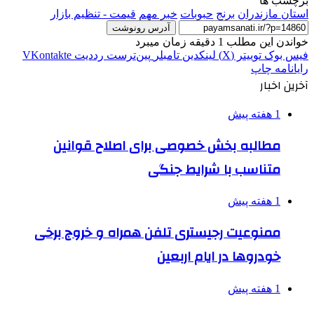
برچسب ها
استان مازندران
برنج
حبوبات
خبر مهم
قیمت - تنظیم بازار
آدرس رونوشت
خواندن این مطلب 1 دقیقه زمان میبرد
فیس بوک
توییتر (X)
لینکدین
‫تامبلر
‫پین‌ترست
‫رددیت
‫VKontakte
رایانامه
چاپ
آخرین اخبار
1 هفته پیش
مطالبه بخش خصوصی برای اصلاح قوانین
متناسب با شرایط جنگی
1 هفته پیش
ممنوعیت رجیستری تلفن همراه و خروج برخی
خودروها در ایام اربعین
1 هفته پیش