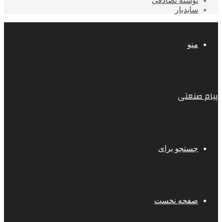
نوشته تصادفی
سایدبار
منو
پیام صنعتی
جستجو برای
صفحه نخست