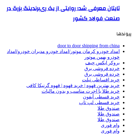
تایتان معرفی شد؛ روایتی از یک ری‌برندینگ بزرگ در
صنعت فولاد کشور
پیوندها
door to door shipping from china
امداد خودرو کرمان موتور/امداد خودرو مدیران خودرو/امداد
خودرو بهمن موتور
بروکر ایکس چیف
خرده فروشی برق
خرده فروشی برق
خرید اقساطی تبلت
خرید بهترین قهوه | خرید قهوه | قهوه گرنیکا کافی
خرید طلا با اجرت مناسب و بدون مالیات
خرید قسطی آیفون
خرید قسطی لپ تاپ
صندوق طلا
صندوق طلا
صندوق طلا
وام فوری
وام فوری