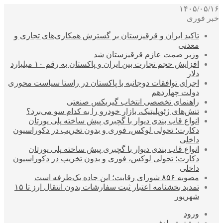
۱۴۰۵/۰۵/۱۶
خبر فوری
تاکید ایران و قرقیزستان بر گسترش همکاری‌های تجاری و
معدنی
وزیر صمت عازم قرقیزستان شد
افزایش حجم تجارت بین ایران و پاکستان به رقم ۱۰ میلیارد
دلار
اجرای توافقات دوجانبه با پاکستان در راستا سیاست محوری
دولت چهاردهم
راهنمای تخصصی انتخاب گیربکس صنعتی
تنش‌های ژئوپلیتیک، بازار خودرو را به کدام سو می‌برد؟
انواع قاب بندی دیوار با گچبری پیش ساخته پلی یورتان
دکارت؛ تحولی لوکس، فوری و بدون تخریب در دکوراسیون
داخلی
انواع قاب بندی دیوار با گچبری پیش ساخته پلی یورتان
دکارت؛ تحولی لوکس، فوری و بدون تخریب در دکوراسیون
داخلی
مصوبه ۸۵۶ شورای رقابت؛ این جاده یک‌طرفه است
تمدید بخشنامه اعتبار ثبت سفارشات بدون انتقال ارز تا ۱۵
شهریور
ورود