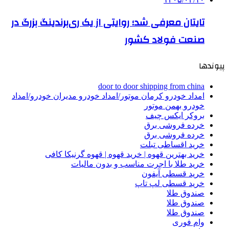
تایتان معرفی شد؛ روایتی از یک ری‌برندینگ بزرگ در
صنعت فولاد کشور
پیوندها
door to door shipping from china
امداد خودرو کرمان موتور/امداد خودرو مدیران خودرو/امداد
خودرو بهمن موتور
بروکر ایکس چیف
خرده فروشی برق
خرده فروشی برق
خرید اقساطی تبلت
خرید بهترین قهوه | خرید قهوه | قهوه گرنیکا کافی
خرید طلا با اجرت مناسب و بدون مالیات
خرید قسطی آیفون
خرید قسطی لپ تاپ
صندوق طلا
صندوق طلا
صندوق طلا
وام فوری