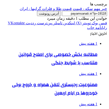
برچسب ها
خبر مهم
سکه - قیمت
قیمت طلا و فلزات گرانبها - ایران
آدرس رونوشت
خواندن این مطلب 1 دقیقه زمان میبرد
فیس بوک
توییتر (X)
لینکدین
‫تامبلر
‫پین‌ترست
‫رددیت
‫VKontakte
رایانامه
چاپ
آخرین اخبار
1 هفته پیش
مطالبه بخش خصوصی برای اصلاح قوانین
متناسب با شرایط جنگی
1 هفته پیش
ممنوعیت رجیستری تلفن همراه و خروج برخی
خودروها در ایام اربعین
1 هفته پیش