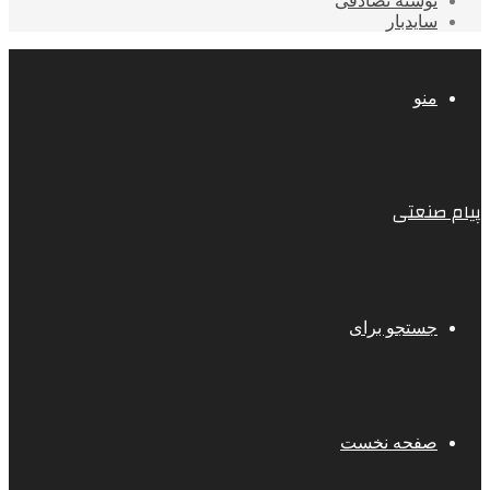
نوشته تصادفی
سایدبار
منو
پیام صنعتی
جستجو برای
صفحه نخست