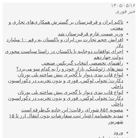
۱۴۰۵/۰۵/۱۶
خبر فوری
تاکید ایران و قرقیزستان بر گسترش همکاری‌های تجاری و
معدنی
وزیر صمت عازم قرقیزستان شد
افزایش حجم تجارت بین ایران و پاکستان به رقم ۱۰ میلیارد
دلار
اجرای توافقات دوجانبه با پاکستان در راستا سیاست محوری
دولت چهاردهم
راهنمای تخصصی انتخاب گیربکس صنعتی
تنش‌های ژئوپلیتیک، بازار خودرو را به کدام سو می‌برد؟
انواع قاب بندی دیوار با گچبری پیش ساخته پلی یورتان
دکارت؛ تحولی لوکس، فوری و بدون تخریب در دکوراسیون
داخلی
انواع قاب بندی دیوار با گچبری پیش ساخته پلی یورتان
دکارت؛ تحولی لوکس، فوری و بدون تخریب در دکوراسیون
داخلی
مصوبه ۸۵۶ شورای رقابت؛ این جاده یک‌طرفه است
تمدید بخشنامه اعتبار ثبت سفارشات بدون انتقال ارز تا ۱۵
شهریور
ورود