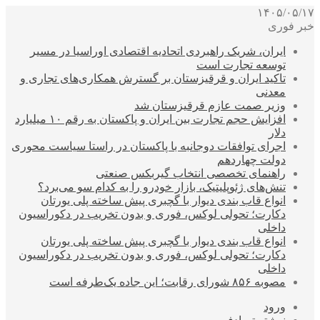
۱۴۰۵/۰۵/۱۷
خبر فوری
ایران، شریک راهبردی اتحادیه اقتصادی اوراسیا در مسیر
توسعه تجارت است
تاکید ایران و قرقیزستان بر گسترش همکاری‌های تجاری و
معدنی
وزیر صمت عازم قرقیزستان شد
افزایش حجم تجارت بین ایران و پاکستان به رقم ۱۰ میلیارد
دلار
اجرای توافقات دوجانبه با پاکستان در راستا سیاست محوری
دولت چهاردهم
راهنمای تخصصی انتخاب گیربکس صنعتی
تنش‌های ژئوپلیتیک، بازار خودرو را به کدام سو می‌برد؟
انواع قاب بندی دیوار با گچبری پیش ساخته پلی یورتان
دکارت؛ تحولی لوکس، فوری و بدون تخریب در دکوراسیون
داخلی
انواع قاب بندی دیوار با گچبری پیش ساخته پلی یورتان
دکارت؛ تحولی لوکس، فوری و بدون تخریب در دکوراسیون
داخلی
مصوبه ۸۵۶ شورای رقابت؛ این جاده یک‌طرفه است
ورود