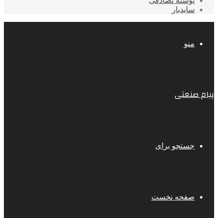
نوشته تصادفی
سایدبار
منو
پیام صنعتی
جستجو برای
صفحه نخست