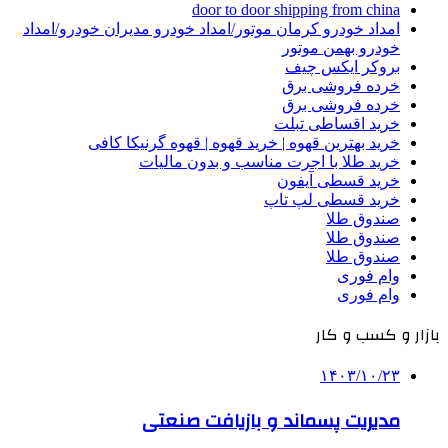
door to door shipping from china
امداد خودرو کرمان موتور/امداد خودرو مدیران خودرو/امداد
خودرو بهمن موتور
بروکر ایکس چیف
خرده فروشی برق
خرده فروشی برق
خرید اقساطی تبلت
خرید بهترین قهوه | خرید قهوه | قهوه گرنیکا کافی
خرید طلا با اجرت مناسب و بدون مالیات
خرید قسطی آیفون
خرید قسطی لپ تاپ
صندوق طلا
صندوق طلا
صندوق طلا
وام فوری
وام فوری
بازار و کسب و کار
۱۴۰۳/۱۰/۲۳
مدیریت پسماند و بازیافت صنعتی