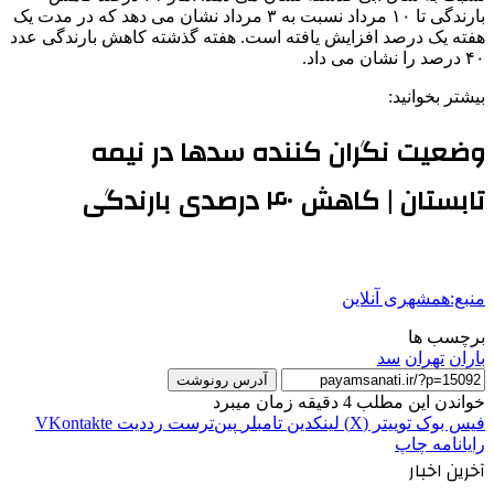
بارندگی تا ۱۰ مرداد نسبت به ۳ مرداد نشان می دهد که در مدت یک
هفته یک درصد افزایش یافته است. هفته گذشته کاهش بارندگی عدد
۴۰ درصد را نشان می داد.
بیشتر بخوانید:
وضعیت نگران کننده سدها در نیمه
تابستان | کاهش ۴۰ درصدی بارندگی
منبع:همشهری آنلاین
برچسب ها
باران
تهران
سد
آدرس رونوشت
خواندن این مطلب 4 دقیقه زمان میبرد
فیس بوک
توییتر (X)
لینکدین
‫تامبلر
‫پین‌ترست
‫رددیت
‫VKontakte
رایانامه
چاپ
آخرین اخبار