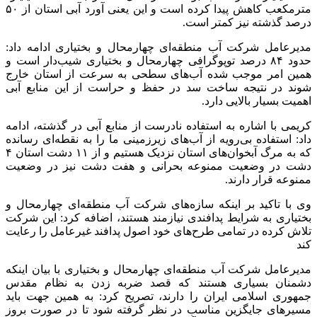
مترمکعب کاهش پیدا کرده است و این یعنی آورد آبی استان از ۵۰
درصد گذشته نیز کمتر است.
مدیرعامل شرکت آب منطقه‌ای چهارمحال و بختیاری ادامه داد:
حدود ۸۴ درصد توپوگرافی چهارمحال و بختیاری شیب‌دار است و
همین امر موجب شده آب‌های سطحی به سرعت از استان خارج
شوند در نتیجه ساخت سد در حفظ و حراست از این منابع آبی
اهمیت بسیار بالایی دارد.
کریمی با اشاره به استفاده نادرست از منابع آبی در گذشته، ادامه
داد: استفاده بی‌رویه از آب‌های زیرزمینی ما را به نقطه‌ای رسانده
که به مرگ آبخوان‌های استان نزدیک هستیم و از ۱۱ دشت استان ۴
دشت در وضعیت ممنوعه بحرانی و هفت دشت نیز در وضعیت
ممنوعه قرار دارند.
وی با تاکید بر اینکه سازه‌های شرکت آب منطقه‌ای چهارمحال و
بختیاری به شرایط پدافندی نیازمند هستند، اضافه کرد: این شرکت
تلاش کرده در تمامی طرح‌های خود اصول پدافند غیرعامل را رعایت
کند
مدیرعامل شرکت آب منطقه‌ای چهارمحال و بختیاری با بیان اینکه
دشمنان بسیاری هستند که قصد ضربه زدن به نظام مقدس
جمهوری اسلامی ایران را دارند، تصریح کرد: به همین جهت باید
مسیرهای جایگزین مناسب در نظر گرفته شود تا در صورت بروز