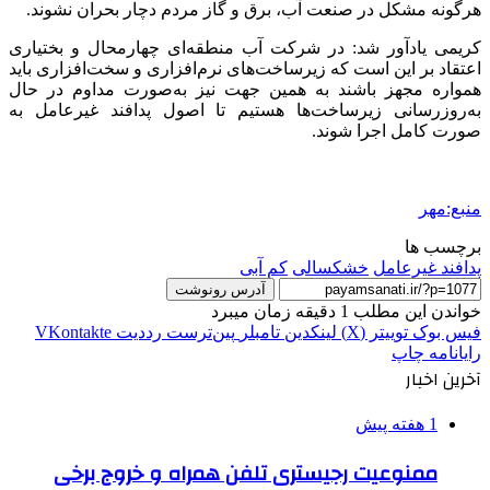
هرگونه مشکل در صنعت آب، برق و گاز مردم دچار بحران نشوند.
کریمی یادآور شد: در شرکت آب منطقه‌ای چهارمحال و بختیاری
اعتقاد بر این است که زیرساخت‌های نرم‌افزاری و سخت‌افزاری باید
همواره مجهز باشند به همین جهت نیز به‌صورت مداوم در حال
به‌روزرسانی زیرساخت‌ها هستیم تا اصول پدافند غیرعامل به
صورت کامل اجرا شوند.
منبع:مهر
برچسب ها
پدافند غیرعامل
خشکسالی
کم آبی
آدرس رونوشت
خواندن این مطلب 1 دقیقه زمان میبرد
فیس بوک
توییتر (X)
لینکدین
‫تامبلر
‫پین‌ترست
‫رددیت
‫VKontakte
رایانامه
چاپ
آخرین اخبار
1 هفته پیش
ممنوعیت رجیستری تلفن همراه و خروج برخی