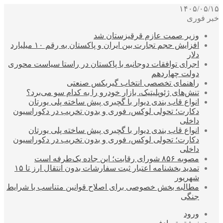
۱۴۰۵/۰۵/۱۵
خبر فوری
وزیر صمت عازم قرقیزستان شد
افزایش حجم تجارت بین ایران و پاکستان به رقم ۱۰ میلیارد
دلار
اجرای توافقات دوجانبه با پاکستان در راستا سیاست محوری
دولت چهاردهم
راهنمای تخصصی انتخاب گیربکس صنعتی
تنش‌های ژئوپلیتیک، بازار خودرو را به کدام سو می‌برد؟
انواع قاب بندی دیوار با گچبری پیش ساخته پلی یورتان
دکارت؛ تحولی لوکس، فوری و بدون تخریب در دکوراسیون
داخلی
انواع قاب بندی دیوار با گچبری پیش ساخته پلی یورتان
دکارت؛ تحولی لوکس، فوری و بدون تخریب در دکوراسیون
داخلی
مصوبه ۸۵۶ شورای رقابت؛ این جاده یک‌طرفه است
تمدید بخشنامه اعتبار ثبت سفارشات بدون انتقال ارز تا ۱۵
شهریور
مطالبه بخش خصوصی برای اصلاح قوانین متناسب با شرایط
جنگی
ورود