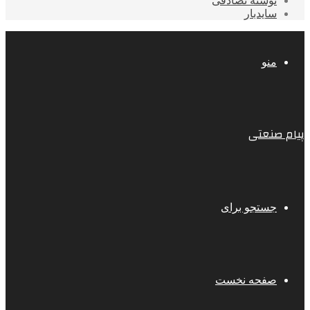
نوشته تصادفی
سایدبار
منو
پیام صنعتی
جستجو برای
صفحه نخست