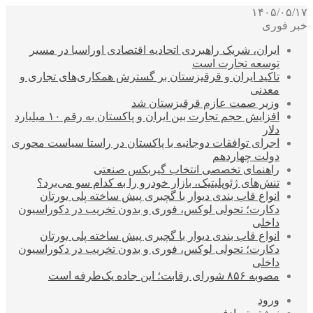
۱۴۰۵/۰۵/۱۷
خبر فوری
ایران، شریک راهبردی اتحادیه اقتصادی اوراسیا در مسیر
توسعه تجارت است
تاکید ایران و قرقیزستان بر گسترش همکاری‌های تجاری و
معدنی
وزیر صمت عازم قرقیزستان شد
افزایش حجم تجارت بین ایران و پاکستان به رقم ۱۰ میلیارد
دلار
اجرای توافقات دوجانبه با پاکستان در راستا سیاست محوری
دولت چهاردهم
راهنمای تخصصی انتخاب گیربکس صنعتی
تنش‌های ژئوپلیتیک، بازار خودرو را به کدام سو می‌برد؟
انواع قاب بندی دیوار با گچبری پیش ساخته پلی یورتان
دکارت؛ تحولی لوکس، فوری و بدون تخریب در دکوراسیون
داخلی
انواع قاب بندی دیوار با گچبری پیش ساخته پلی یورتان
دکارت؛ تحولی لوکس، فوری و بدون تخریب در دکوراسیون
داخلی
مصوبه ۸۵۶ شورای رقابت؛ این جاده یک‌طرفه است
ورود