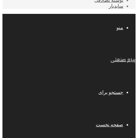
نوشته تصادفی
سایدبار
منو
پیام صنعتی
جستجو برای
صفحه نخست