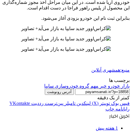
خودروی آریا شده است. در این میان مراحل اخذ مجوز شماره‌گذاری
این محصول از پلیس راهور فراجا در دست اقدام است.
بنابراین ثبت نام این خودرو بزودی آغاز می‌شود.
منبع:همشهری آنلاین
برچسب ها
بازار خودرو
خبر مهم
گروه خودروسازی سایپا
آدرس رونوشت
کمتر از یک دقیقه
فیس بوک
توییتر (X)
لینکدین
‫تامبلر
‫پین‌ترست
‫رددیت
‫VKontakte
رایانامه
چاپ
آخرین اخبار
1 هفته پیش