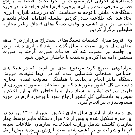
دستگاه‌های اجرایی آن مصوبات را اجرا نکنند، قطعاً به مراجع
قضائی معرفی شده و با آن‌ها برخورد لازم انجام خواهد شد. در حوزه
دستگاه‌های
ماینر
، با توجه به حساسیتی که در زمینه
ناترازی
انرژی
ایجاد شد، یک اطلاعیه صادر کردیم، سلسله اقداماتی انجام دادیم و
جلساتی نیز برای کشف و توقیف دستگاه‌های قاچاق و غیر مجاز با
ضابطین برگزار کردیم.
وی افزود: میزان کشفیات دستگاه‌های استخراج مرز ارز در ۴ ماهه
ابتدای سال جاری نسبت به سال گذشته رشد ۵ برابری داشته و در
این جلسه نیز مصوب شد که اقدامات صورت گرفته به صورت
مستمر ادامه پیدا کرده و به‌شدت با خاطیان برخورد شود.
سوادکوهی تصریح کرد: موضوع بعدی این است که در شبکه‌های
اجتماعی، صفحاتی شناسایی شده که در آن‌ها تبلیغات فروش
دستگاه
ماینر
انجام می‌دادند. با هماهنگی معاونت فضای مجازی
دادستانی کل کشور مقرر شد که این صفحات به‌صورت موردی، از
طریق شرکت توانیر به ستاد مبارزه با قاچاق کالا و ارز اعلام و
سپس به دادستانی کل کشور ارجاع شود تا برخورد لازم در حوزه
مسدودسازی نیز انجام گیرد.
وی ادامه داد: از ابتدای سال جاری تاکنون، بیش از ۱۳۰۰ پرونده در
این حوزه تشکیل شده و بیش از ۱۵ هزار دستگاه
ماینر
توسط چهار
سازمان کاشف شامل وزارت اطلاعات، سازمان اطلاعات سپاه،
فراجا
و شرکت توانیر کشف شده است. ارزش پرونده‌ها بیش از یک