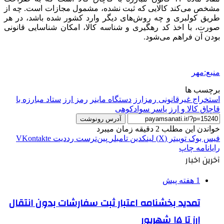
مشخص می‌کند کالایی که ثبت نشده، مشمول مجازات است. چه از
طریق
کولبری
و چه روش‌های دیگر وارد کشور شده باشد، در هر
صورت، با اخذ کد رهگیری و شناسه کالا، امکان شناسایی قانونی
بودن آن فراهم می‌شود.
منبع:مهر
برچسب ها
استخراج غیرقانونی رمزارز
دستگاه ماینر
رمز ارز
ستاد مبارزه با
قاچاق کالا و ارز
یاسر سوادکوهی
آدرس رونوشت
خواندن این مطلب 2 دقیقه زمان میبرد
فیس بوک
توییتر (X)
لینکدین
‫تامبلر
‫پین‌ترست
‫رددیت
‫VKontakte
رایانامه
چاپ
آخرین اخبار
1 هفته پیش
تمدید بخشنامه اعتبار ثبت سفارشات بدون انتقال
ارز تا ۱۵ شهریور