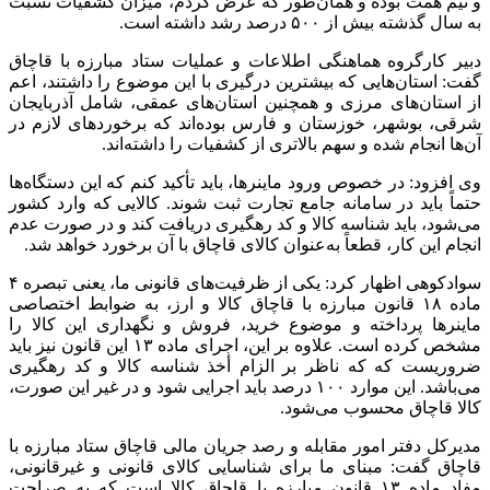
و نیم همت بوده و همان‌طور که عرض کردم، میزان کشفیات نسبت
به سال گذشته بیش از ۵۰۰ درصد رشد داشته است.
دبیر کارگروه هماهنگی اطلاعات و عملیات ستاد مبارزه با قاچاق
گفت: استان‌هایی که بیشترین درگیری با این موضوع را داشتند، اعم
از استان‌های مرزی و همچنین استان‌های عمقی، شامل آذربایجان
شرقی، بوشهر، خوزستان و فارس بوده‌اند که برخوردهای لازم در
آن‌ها انجام شده و سهم بالاتری از کشفیات را داشته‌اند.
وی افزود: در خصوص ورود
ماینرها
، باید تأکید کنم که این دستگاه‌ها
حتماً باید در سامانه جامع تجارت ثبت شوند. کالایی که وارد کشور
می‌شود، باید شناسه کالا و کد رهگیری دریافت کند و در صورت عدم
انجام این کار، قطعاً به‌عنوان کالای قاچاق با آن برخورد خواهد شد.
سوادکوهی اظهار کرد: یکی از ظرفیت‌های قانونی ما، یعنی تبصره ۴
ماده ۱۸ قانون مبارزه با قاچاق کالا و ارز، به ضوابط اختصاصی
ماینرها
پرداخته و موضوع خرید، فروش و نگهداری این کالا را
مشخص کرده است. علاوه بر این، اجرای ماده ۱۳ این قانون نیز باید
ضروریست
که که ناظر بر الزام
أخذ
شناسه کالا و کد رهگیری
می‌باشد. این موارد ۱۰۰ درصد باید اجرایی شود و در غیر این صورت،
کالا قاچاق محسوب می‌شود.
مدیرکل دفتر امور مقابله و رصد جریان مالی قاچاق ستاد مبارزه با
قاچاق گفت: مبنای ما برای شناسایی کالای قانونی و غیرقانونی،
مفاد ماده ۱۳ قانون مبارزه با قاچاق کالا است که به صراحت