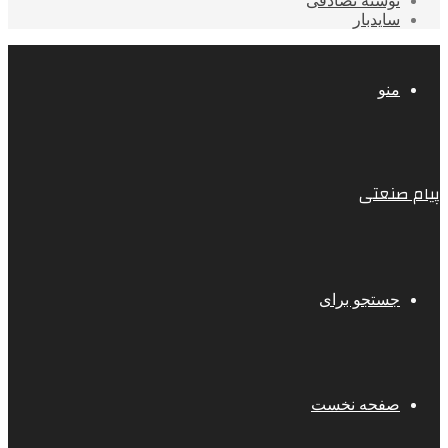
نوشته تصادفی
سایدبار
منو
پیام صنعتی
جستجو برای
صفحه نخست