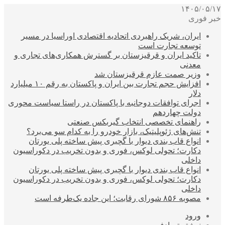
۱۴۰۵/۰۵/۱۷
خبر فوری
ایران، شریک راهبردی اتحادیه اقتصادی اوراسیا در مسیر
توسعه تجارت است
تاکید ایران و قرقیزستان بر گسترش همکاری‌های تجاری و
معدنی
وزیر صمت عازم قرقیزستان شد
افزایش حجم تجارت بین ایران و پاکستان به رقم ۱۰ میلیارد
دلار
اجرای توافقات دوجانبه با پاکستان در راستا سیاست محوری
دولت چهاردهم
راهنمای تخصصی انتخاب گیربکس صنعتی
تنش‌های ژئوپلیتیک، بازار خودرو را به کدام سو می‌برد؟
انواع قاب بندی دیوار با گچبری پیش ساخته پلی یورتان
دکارت؛ تحولی لوکس، فوری و بدون تخریب در دکوراسیون
داخلی
انواع قاب بندی دیوار با گچبری پیش ساخته پلی یورتان
دکارت؛ تحولی لوکس، فوری و بدون تخریب در دکوراسیون
داخلی
مصوبه ۸۵۶ شورای رقابت؛ این جاده یک‌طرفه است
ورود