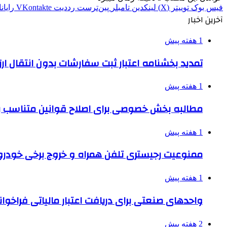
فیس بوک
توییتر (X)
لینکدین
‫تامبلر
‫پین‌ترست
‫رددیت
‫VKontakte
رایان
آخرین اخبار
1 هفته پیش
تمدید بخشنامه اعتبار ثبت سفارشات بدون انتقال ارز تا ۱۵ شهر
1 هفته پیش
مطالبه بخش خصوصی برای اصلاح قوانین متناسب ب
1 هفته پیش
ممنوعیت رجیستری تلفن همراه و خروج برخی خودروها
1 هفته پیش
واحدهای صنعتی برای دریافت اعتبار مالیاتی فراخوا
2 هفته پیش