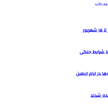
امه
چاپ
یور
ا شرایط جنگی
 در ایام اربعین
نده شدند