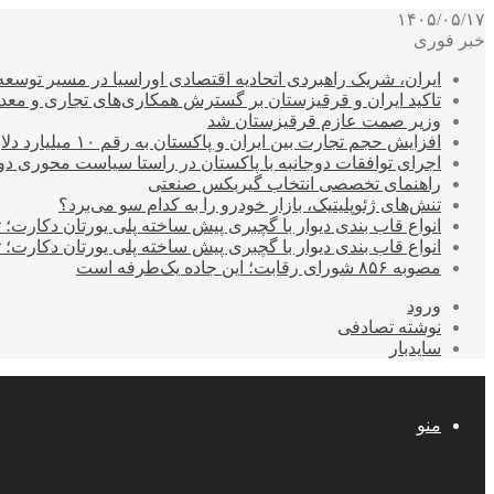
۱۴۰۵/۰۵/۱۷
خبر فوری
ایران، شریک راهبردی اتحادیه اقتصادی اوراسیا در مسیر توسع
تاکید ایران و قرقیزستان بر گسترش همکاری‌های تجاری و معد
وزیر صمت عازم قرقیزستان شد
افزایش حجم تجارت بین ایران و پاکستان به رقم ۱۰ میلیارد دلار
اجرای توافقات دوجانبه با پاکستان در راستا سیاست محوری د
راهنمای تخصصی انتخاب گیربکس صنعتی
تنش‌های ژئوپلیتیک، بازار خودرو را به کدام سو می‌برد؟
انواع قاب بندی دیوار با گچبری پیش ساخته پلی یورتان دکارت
انواع قاب بندی دیوار با گچبری پیش ساخته پلی یورتان دکارت
مصوبه ۸۵۶ شورای رقابت؛ این جاده یک‌طرفه است
ورود
نوشته تصادفی
سایدبار
منو