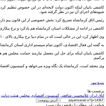
کاشفی بابیان اینکه اکنون دولت لایحه‌ای در این خصوص تنظیم کر
شیوه‌های اجرای آن نیز در نظر گرفته شود.
رئیس اتاق کرمانشاه تصریح کرد: بخش خصوصی از این قانون بیم دارد،
کاشفی در ادامه از مشکلات استان کرمانشاه هم یادکرد و نرخ بیکاری ۲۲ درصدی را مهم‌ترین این مشکلات دانست
وی اظهار کرد: این در حالی است که در تمام دنیا نرخ بیکاری بالای ۱۰ درصد باعث پیش‌بینی‌ناپذیری جوامع و در معرض آسیب قرار گرفتن آن‌ها محسوب می‌شود.
به گفته این فعال اقتصادی، اکنون تمام سیستم اداری استان کرمانش
کاشفی بابیان اینکه برای حل این معضل نیازمند حمایت مجلس هم هستی
پرکنیم.
وی معتقد است، کرمانشاه یک نگاه ویژه می‌خواهد و کمیسیون اقتصادی م
منبع:مهر
برچسب ها
اتاق ایران
غلامحسین شافعی
کمیسیون اقتصادی مجلس
هیئت دولت
آدرس رونوشت
خواندن این مطلب 3 دقیقه زمان میبرد