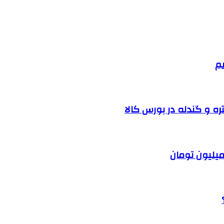
یم
ره و گندله در بورس کالا