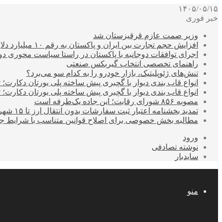
۱۴۰۵/۰۵/۱۵
خبر فوری
وزیر صمت عازم قرقیزستان شد
افزایش حجم تجارت بین ایران و پاکستان به رقم ۱۰ میلیارد دلار
اجرای توافقات دوجانبه با پاکستان در راستا سیاست محوری د
راهنمای تخصصی انتخاب گیربکس صنعتی
تنش‌های ژئوپلیتیک، بازار خودرو را به کدام سو می‌برد؟
انواع قاب بندی دیوار با گچبری پیش ساخته پلی یورتان دکارت
انواع قاب بندی دیوار با گچبری پیش ساخته پلی یورتان دکارت
مصوبه ۸۵۶ شورای رقابت؛ این جاده یک‌طرفه است
تمدید بخشنامه اعتبار ثبت سفارشات بدون انتقال ارز تا ۱۵ شهریور
مطالبه بخش خصوصی برای اصلاح قوانین متناسب با شرایط ج
ورود
نوشته تصادفی
سایدبار
منو