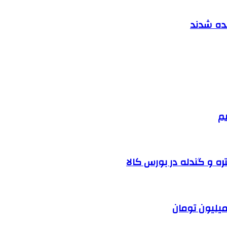
نده شدند
یم
ره و گندله در بورس کالا