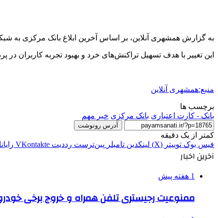
به گزارش همشهری آنلاین، بر اساس آخرین ابلاغ بانک مرکزی به شبکه 
این تغییر با هدف تسهیل تراکنش‌های خرد و بهبود تجربه کاربران در پ
منبع:همشهری آنلاین
برچسب ها
بانک - کارت اعتباری
بانک مرکزی
خبر مهم
آدرس رونوشت
کمتر از یک دقیقه
فیس بوک
توییتر (X)
لینکدین
‫تامبلر
‫پین‌ترست
‫رددیت
‫VKontakte
رایان
آخرین اخبار
1 هفته پیش
ممنوعیت رجیستری تلفن همراه و خروج برخی خودروها