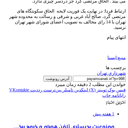
می بیند . الحاق مرتضی گرد جز دردسر چیزی ندارد.
ارتباط فردا: در نهایت یک فوریت لایحه الحاق سکونتگاه های
مرتضی گرد، صالح آباد غربی و شرقی و رسالت به محدوده شهر
تهران با 14 رای مخالف به تصویب اعضای شورای شهر تهران
نرسید.
انتهای پیام
منبع:ایسنا
برچسب ها
شهرداري تهران
آدرس رونوشت
خواندن این مطلب 2 دقیقه زمان میبرد
فیس بوک
توییتر (X)
لینکدین
‫تامبلر
‫پین‌ترست
‫رددیت
‫VKontakte
رایانامه
چاپ
آخرین اخبار
1 هفته پیش
ممنوعیت رجیستری تلفن همراه و خروج برخی