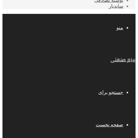
نوشته تصادفی
سایدبار
منو
پیام صنعتی
جستجو برای
صفحه نخست