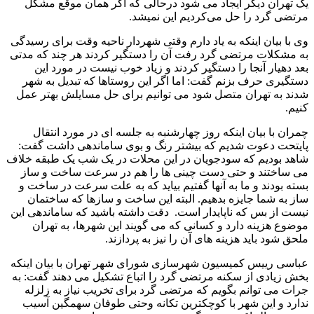
یک تهران دیگر ایجاد می شود درحالی که اگر همان موقع مشکل
مرتضی گرد را حل می‌کردیم این نمیشد.
وی با بیان اینکه به یاد دارم وقتی شهردار ناحیه وقت برای رسیدگی
به مشکلات مرتضی گرد رفت آن را دستگیر کردند هر چند که مدتی
بعد دهیار آنجا را دستگیر کردند و زیاد خوب نیست در مورد این
دستگیری حرف بزنم گفت: اما اگر این روستاها که تبدیل به شهر
شدند به تهران متصل شود می توانیم برای حل مسایلش بهتر عمل
کنیم.
چمران با بیان اینکه روز چهارشنبه به جلسه ای در مورد انتقال
پایتحت دعوت شدیم که بیشتر رنگ و بوی ساماندهی داشت گفت:
شاهد بودیم که سودجویان در این محلات در یک شب یک طبقه خلاف
می ساختند و حتی دست چینی ها را هم در سرعت ساخت و ساز
بسته بودند و ما به آنها گفتیم بیاید که به علت سرعت در ساخت و
ساز به شما جایزه بدهیم. البته این ساخت و سازها که ساختمان
نیست از بس که ناپایدار است. دقت داشته باشید که ساماندهی این
موضوع هزینه دارد و کسانی که می گویند این شهرها، به تهران
ملحق شود باید هزینه های آن را نیز به پردازند.
عباسی رییس کمیسیون شهرسازی شورای شهر تهران با بیان اینکه
بخش زیادی از سکنه مرتضی گرد را اتباع تشکیل می دهند گفت: به
جرات می توانم بگویم که مرتضی گرد برای تخریب نیاز به زلزله
ندارد و این شهر با کوچکترین تکانه وحتی طوفان سهمگین آسیب