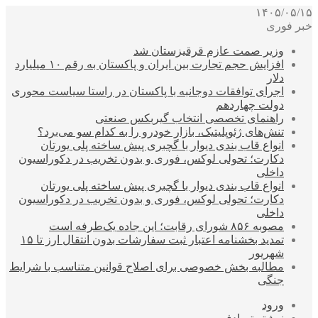
۱۴۰۵/۰۵/۱۵
خبر فوری
وزیر صمت عازم قرقیزستان شد
افزایش حجم تجارت بین ایران و پاکستان به رقم ۱۰ میلیارد
دلار
اجرای توافقات دوجانبه با پاکستان در راستا سیاست محوری
دولت چهاردهم
راهنمای تخصصی انتخاب گیربکس صنعتی
تنش‌های ژئوپلیتیک، بازار خودرو را به کدام سو می‌برد؟
انواع قاب بندی دیوار با گچبری پیش ساخته پلی یورتان
دکارت؛ تحولی لوکس، فوری و بدون تخریب در دکوراسیون
داخلی
انواع قاب بندی دیوار با گچبری پیش ساخته پلی یورتان
دکارت؛ تحولی لوکس، فوری و بدون تخریب در دکوراسیون
داخلی
مصوبه ۸۵۶ شورای رقابت؛ این جاده یک‌طرفه است
تمدید بخشنامه اعتبار ثبت سفارشات بدون انتقال ارز تا ۱۵
شهریور
مطالبه بخش خصوصی برای اصلاح قوانین متناسب با شرایط
جنگی
ورود