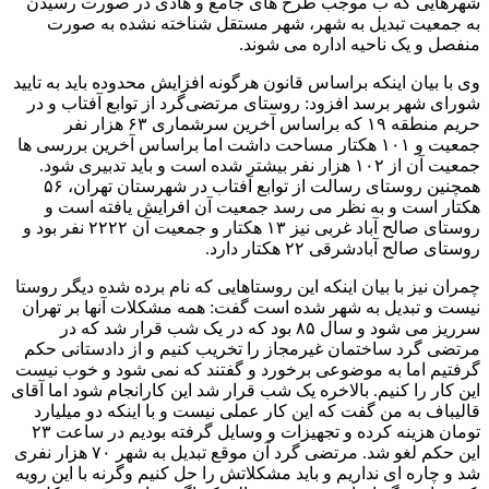
شهرهایی که ب موجب طرح های جامع و هادی در صورت رسیدن
به جمعیت تبدیل به شهر، شهر مستقل شناخته نشده به صورت
منفصل و یک ناحیه اداره می شوند.
وی با بیان اینکه براساس قانون هرگونه افزایش محدوده باید به تایید
شورای شهر برسد افزود: روستای مرتضی‌گرد از توابع آفتاب و در
حریم منطقه ۱۹ که براساس آخرین سرشماری ۶۳ هزار نفر
جمعیت و ۱۰۱ هکتار مساحت داشت اما براساس آخرین بررسی ها
جمعیت آن از ۱۰۲ هزار نفر بیشتر شده است و باید تدبیری شود.
همچنین روستای رسالت از توابع آفتاب در شهرستان تهران، ۵۶
هکتار است و به نظر می رسد جمعیت آن افرایش یافته است و
روستای صالح آباد غربی نیز ۱۳ هکتار و جمعیت آن ۲۲۲۲ نفر بود و
روستای صالح آبادشرقی ۲۲ هکتار دارد.
چمران نیز با بیان اینکه این روستاهایی که نام برده شده دیگر روستا
نیست و تبدیل به شهر شده است گفت: همه مشکلات آنها بر تهران
سرریز می شود و سال ۸۵ بود که در یک شب قرار شد که در
مرتضی گرد ساختمان غیرمجاز را تخریب کنیم و از دادستانی حکم
گرفتیم اما به موضوعی برخورد و گفتند که نمی شود و خوب نیست
این کار را کنیم. بالاخره یک شب قرار شد این کارانجام شود اما آقای
قالیباف به من گفت که این کار عملی نیست و با اینکه دو میلیارد
تومان هزینه کرده و تجهیزات و وسایل گرفته بودیم در ساعت ۲۳
این حکم لغو شد. مرتضی گرد آن موقع تبدیل به شهر ۷۰ هزار نفری
شد و چاره ای نداریم و باید مشکلاتش را حل کنیم وگرنه با این رویه