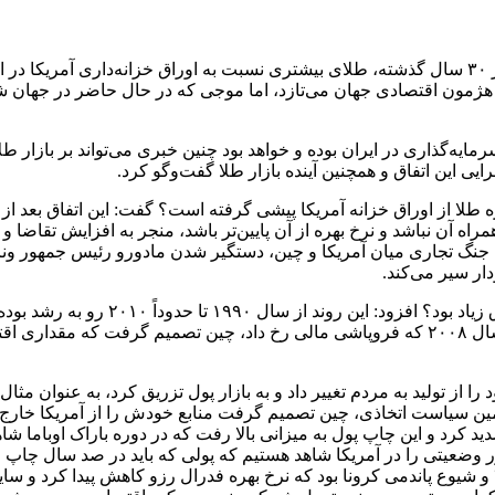
به گزارش همشهری آنلاین بانک‌های مرکزی جهان برای نخستین بار در ۳۰ سال گذشته، طلای بیشتری نسبت ب
ن هژمون اقتصادی جهان می‌تازد، اما موجی که در حال حاضر در جهان شک
سرمایه‌گذاری در ایران بوده و خواهد بود چنین خبری می‌تواند بر بازار طل
 این اتفاق و همچنین آینده بازار طلا گفت‌وگو کرد.
راه آن نباشد و نرخ بهره از آن پایین‌تر باشد، منجر به افزایش تقاضا 
 جنگ تجاری میان آمریکا و چین، دستگیر شدن مادورو رئیس جمهور ونزو
دار سیر می‌کند.
وی در پاسخ به این سوال که چرا در ۳۰ س
سعی داشت مقادیر زیادی جذب سرمایه خارجی داشته باشد، اما در سال ۲۰۰۸ که فروپاشی مالی رخ د
سیده است. در راستای همین سیاست اتخاذی، چین تصمیم گرفت منابع خودش را از آمریک
پیدا کرده است. نقطه عطف این روند در چند سال اخیر در سال ۲۰۲۰ و شیوع پاندمی کرونا بود که نرخ بهره ف