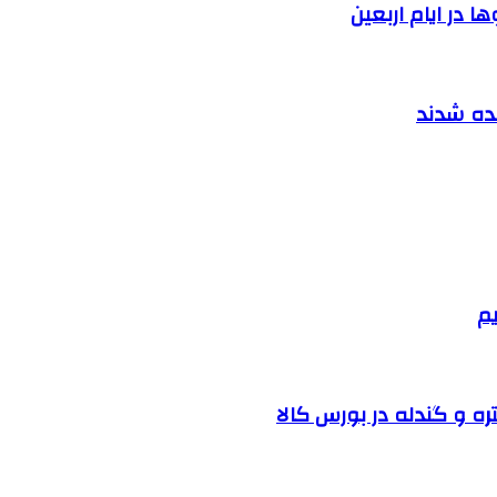
 در ایام اربعین
نده شدند
یم
ره و گندله در بورس کالا