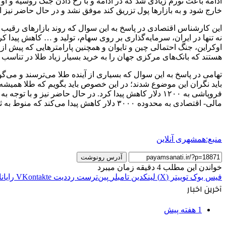
ادامه باعث تورم زیادی شد که در ادامه و با رخ دادن جنگ روسیه و ا
خارج شود و به بازارها پول تزریق کند موفق نشد و در حال حاضر نیز
این کارشناس اقتصادی در پاسخ به این سوال که روند بازارهای رقیب 
نه تنها در ایران، سرمایه‌گذاری بر روی سهام، تولید و … کاهش پیدا
اوکراین، جنگ احتمالی چین و تایوان و همچنین پارامترهایی که پیش از 
هستند که بانک‌های مرکزی جهان را به خرید بسیار زیاد طلا در تناسب 
تهامی در پاسخ به این سوال که بسیاری از آینده طلا می‌ترسند و می
مالی- اقتصادی به محدوده ۳۰۰۰ دلار کاهش پیدا می‌کند که منوط به ثبات سیاسی و کاهش درگیری‌های نظامی در جهان است.
منبع:همشهری آنلاین
آدرس رونوشت
خواندن این مطلب 4 دقیقه زمان میبرد
فیس بوک
توییتر (X)
لینکدین
‫تامبلر
‫پین‌ترست
‫رددیت
‫VKontakte
رایان
آخرین اخبار
1 هفته پیش