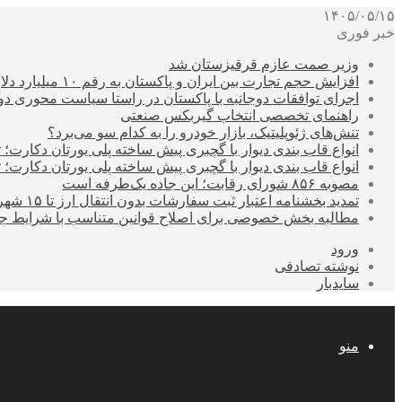
۱۴۰۵/۰۵/۱۵
خبر فوری
وزیر صمت عازم قرقیزستان شد
افزایش حجم تجارت بین ایران و پاکستان به رقم ۱۰ میلیارد دلار
اجرای توافقات دوجانبه با پاکستان در راستا سیاست محوری د
راهنمای تخصصی انتخاب گیربکس صنعتی
تنش‌های ژئوپلیتیک، بازار خودرو را به کدام سو می‌برد؟
انواع قاب بندی دیوار با گچبری پیش ساخته پلی یورتان دکارت
انواع قاب بندی دیوار با گچبری پیش ساخته پلی یورتان دکارت
مصوبه ۸۵۶ شورای رقابت؛ این جاده یک‌طرفه است
تمدید بخشنامه اعتبار ثبت سفارشات بدون انتقال ارز تا ۱۵ شهریور
مطالبه بخش خصوصی برای اصلاح قوانین متناسب با شرایط ج
ورود
نوشته تصادفی
سایدبار
منو