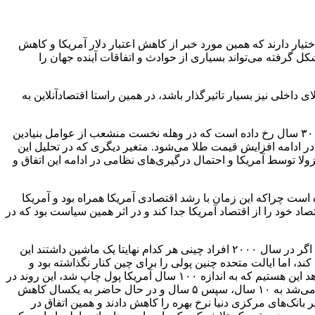
ه اوراق خزانه‌داری آمریکا در اختیار دارند که همین مورد خبر از کاهش اعتبار دلار آمریکا و کاهش
ل گرفته می‌تواند بسیاری از حوادث و اتفاقات آینده جهان را
ای داخلی نیز بسیار تاثیرگذار باشد، در همین راستا اقتصادآنلاین به
وی در پاسخ به این سوال که چرا ذخایر بانک‌های مرکزی جهان در حوزه طلا از اوراق خزانه آمریکا پیشی گرفته است؟ گفت: این اتفاق بعد از ۳۰ سال رخ داده است که در وهله نخست منشعب از عوامل بنیادین
و در ادامه افزایش قیمت طلا می‌شود. متغیر دیگری که در تحلیل این
لا توسط آمریکا و احتمال درگیری‌های نظامی در ادامه این اتفاق و
ال اخیر رغبت به خرید اوراق زیاد بود؟ افزود: این روند از سال ۱۹۹۰ تا حدوداً ۲۰۱۰ رو به رشد بوده است چراکه این زمان با رشد اقتصادی آمریکا همراه بود و آمریکا
اد، چین تصمیم گرفت که مقداری اقتصاد خود را از اقتصاد آمریکا جدا کند و در اثر همین سیاست بود که در
تهامی تصریح کرد: چین برای حل این مشکل، مقصد سرمایه‌گذاری خود را از تولید به مردم تغییر داد و به بازار پول تزریق کرد، به عنوان مثال اگر در سال ۲۰۰۰ افراد چینی هر کدام نهایتا یک ماشین داشتند این
ا خارج کند، اما ایالت متحده چنین پولی را برای چین کنار نگذاشته بود و
برای جبران بدهی خود به کشور چشم بادامی‌ها، شروع به چاپ پول شدید کرد و این چاپ پول به میزانی بالا رفت که در دوره باراک اوباما شاهد این هستیم که به اندازه ۱۰۰ سال آمریکا پول چاپ شد، این روند در
دوره اول ترامپ، بایدن و دوره دوم ترامپ نیز ادامه پیدا کرد و به مرور وضعیتی را در آمریکا شاهد هستیم که پولی که باید در صد سال چاپ می‌شد به ۱۰ سال، سپس ۵ سال و در حال حاضر به یکسال کاهش
درال رزو کاهش پیدا کرد و سایر بانک‌های مرکزی دنیا نرخ بهره را کاهش دادند و همین اتفاق در