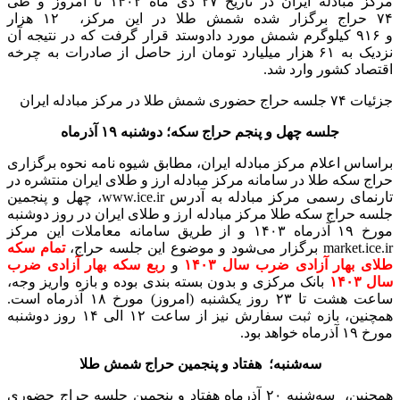
مرکز مبادله ایران در تاریخ ۲۷ دی ماه ۱۴۰۲ تا امروز و طی
۷۴ حراج برگزار شده شمش طلا در این مرکز، ۱۲ هزار
و ۹۱۶ کیلوگرم شمش مورد دادوستد قرار گرفت که در نتیجه آن
نزدیک به ۶۱ هزار میلیارد تومان ارز حاصل از صادرات به چرخه
اقتصاد کشور وارد شد.
جزئیات ۷۴ جلسه حراج حضوری شمش طلا در مرکز مبادله ایران
جلسه چهل و پنجم حراج سکه؛ دوشنبه ۱۹ آذرماه
براساس اعلام مرکز مبادله ایران، مطابق شیوه ‌نامه نحوه برگزاری
حراج سکه طلا در سامانه مرکز مبادله ارز و طلای ایران منتشره در
تارنمای رسمی مرکز مبادله به آدرس www.ice.ir، چهل و پنجمین
جلسه حراج سکه طلا مرکز مبادله ارز و طلای ایران در روز دوشنبه
مورخ ۱۹ آذرماه ۱۴۰۳ و از طریق سامانه معاملات این مرکز
market.ice.ir برگزار می‌شود و موضوع این جلسه حراج،
تمام سکه
طلای بهار آزادی ضرب سال ۱۴۰۳
و
ربع سکه بهار آزادی ضرب
سال ۱۴۰۳
بانک مرکزی و بدون بسته بندی بوده و بازه واریز وجه،
ساعت هشت تا ۲۳ روز یکشنبه (امروز) مورخ ۱۸ آذرماه است.
همچنین، بازه ثبت سفارش نیز از ساعت ۱۲ الی ۱۴ روز دوشنبه
مورخ ۱۹ آذرماه خواهد بود.
سه‌شنبه؛ هفتاد و پنجمین حراج شمش طلا
همچنین، سه‌شنبه ۲۰ آذرماه هفتاد و پنجمین جلسه حراج حضوری