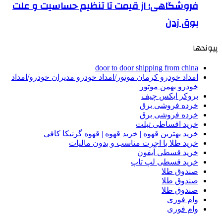
فروشگاهی؛ از قیمت تا تنظیم حساسیت و علت
بوق زدن
پیوندها
door to door shipping from china
امداد خودرو کرمان موتور/امداد خودرو مدیران خودرو/امداد
خودرو بهمن موتور
بروکر ایکس چیف
خرده فروشی برق
خرده فروشی برق
خرید اقساطی تبلت
خرید بهترین قهوه | خرید قهوه | قهوه گرنیکا کافی
خرید طلا با اجرت مناسب و بدون مالیات
خرید قسطی آیفون
خرید قسطی لپ تاپ
صندوق طلا
صندوق طلا
صندوق طلا
وام فوری
وام فوری