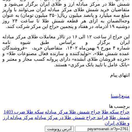
شمش طلا در مرکز مبادله ارز و طلای ایران برگزار می‌شود و
متقاضیان خرید شمش طلای مرکز مبادله ایران می‌توانند با واریز
مبلغ سه میلیارد و پانصد میلیون ریال(۳۵۰ میلیون تومان) به عنوان
وجه‌الضمان به ازای هر قطعه شمش طلا تا ساعت ۲۴ روز
دوشنبه ۱۹ آذرماه، در هفتاد و پنجمین حراج این مرکز شرکت کنند.
این حراج از ساعت ۱۲ الی ۱۶ در تالار معاملات طلای مرکز مبادله
ایران برگزار و براساس طبق شیوه نامه
شماره ۴ مورخ ۹ بهمن‌ماه ۱۴۰۲، متقاضیان خرید، «فروشندگان
عمده شمش طلا»، «تولیدکننده و سازنده فعال مصنوعات طلا» و
«خرده فروشان طلای آبشده» دارای پروانه کسب مجاز و معتبر و
«بانک عامل با تایید بانک مرکزی» هستند.
انتهای پیام
منبع:ایسنا
برچسب ها
حراج سکه طلا
حراج شمش طلا مرکز مبادله
سکه طلا ضرب 1403
شمش طلا
فرایند حراج شمش طلا در مرکز مبادله
مرکز مبادله ارز
و طلای ایران
آدرس رونوشت