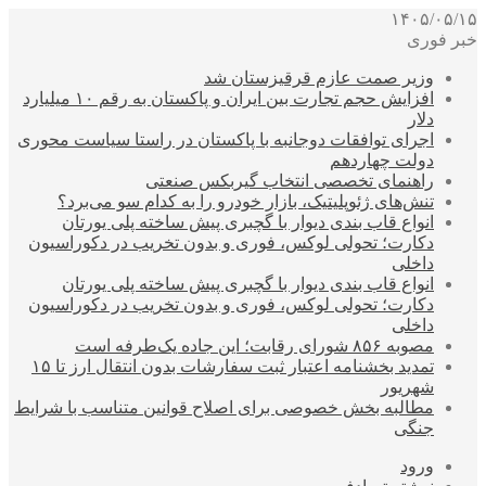
۱۴۰۵/۰۵/۱۵
خبر فوری
وزیر صمت عازم قرقیزستان شد
افزایش حجم تجارت بین ایران و پاکستان به رقم ۱۰ میلیارد
دلار
اجرای توافقات دوجانبه با پاکستان در راستا سیاست محوری
دولت چهاردهم
راهنمای تخصصی انتخاب گیربکس صنعتی
تنش‌های ژئوپلیتیک، بازار خودرو را به کدام سو می‌برد؟
انواع قاب بندی دیوار با گچبری پیش ساخته پلی یورتان
دکارت؛ تحولی لوکس، فوری و بدون تخریب در دکوراسیون
داخلی
انواع قاب بندی دیوار با گچبری پیش ساخته پلی یورتان
دکارت؛ تحولی لوکس، فوری و بدون تخریب در دکوراسیون
داخلی
مصوبه ۸۵۶ شورای رقابت؛ این جاده یک‌طرفه است
تمدید بخشنامه اعتبار ثبت سفارشات بدون انتقال ارز تا ۱۵
شهریور
مطالبه بخش خصوصی برای اصلاح قوانین متناسب با شرایط
جنگی
ورود