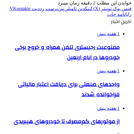
خواندن این مطلب 2 دقیقه زمان میبرد
فیس بوک
توییتر (X)
لینکدین
‫تامبلر
‫پین‌ترست
‫رددیت
‫VKontakte
رایانامه
چاپ
آخرین اخبار
1 هفته پیش
ممنوعیت رجیستری تلفن همراه و خروج برخی
خودروها در ایام اربعین
1 هفته پیش
واحدهای صنعتی برای دریافت اعتبار مالیاتی
فراخوانده شدند
1 هفته پیش
از موتورهای کم‌مصرف تا خودروهای هیبریدی