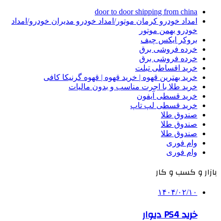
door to door shipping from china
امداد خودرو کرمان موتور/امداد خودرو مدیران خودرو/امداد
خودرو بهمن موتور
بروکر ایکس چیف
خرده فروشی برق
خرده فروشی برق
خرید اقساطی تبلت
خرید بهترین قهوه | خرید قهوه | قهوه گرنیکا کافی
خرید طلا با اجرت مناسب و بدون مالیات
خرید قسطی آیفون
خرید قسطی لپ تاپ
صندوق طلا
صندوق طلا
صندوق طلا
وام فوری
وام فوری
بازار و کسب و کار
۱۴۰۴/۰۲/۱۰
خرید PS4 دیوار