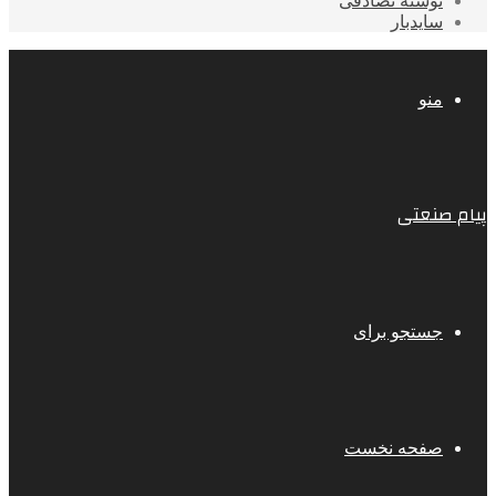
نوشته تصادفی
سایدبار
منو
پیام صنعتی
جستجو برای
صفحه نخست