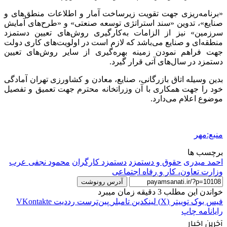
«برنامه‌ریزی جهت تقویت زیرساخت آمار و اطلاعات منطق‌های و
صنایع»، تدوین «سند استراتژی توسعه صنعتی» و «طرح‌های آمایش
سرزمین» نیز از الزامات به‌کارگیری روش‌های تعیین دستمزد
منطقه‌ای و صنایع می‌باشد که لازم است در اولویت‌های کاری دولت
جهت فراهم نمودن زمینه بهره‌گیری از سایر روش‌های تعیین
دستمزد در سال‌های آتی قرار گیرد.
بدین وسیله اتاق بازرگانی، صنایع، معادن و کشاورزی تهران آمادگی
خود را جهت همکاری با آن وزراتخانه محترم جهت تعمیق و تفصیل
موضوع اعلام می‌دارد.
منبع:مهر
برچسب ها
احمد میدری
حقوق و دستمزد
دستمزد کارگران
محمود نجفی عرب
وزارت تعاون، کار و رفاه اجتماعی
آدرس رونوشت
خواندن این مطلب 3 دقیقه زمان میبرد
فیس بوک
توییتر (X)
لینکدین
‫تامبلر
‫پین‌ترست
‫رددیت
‫VKontakte
رایانامه
چاپ
آخرین اخبار