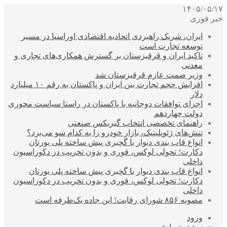
۱۴۰۵/۰۵/۱۷
خبر فوری
ایران، شریک راهبردی اتحادیه اقتصادی اوراسیا در مسیر
توسعه تجارت است
تاکید ایران و قرقیزستان بر گسترش همکاری‌های تجاری و
معدنی
وزیر صمت عازم قرقیزستان شد
افزایش حجم تجارت بین ایران و پاکستان به رقم ۱۰ میلیارد
دلار
اجرای توافقات دوجانبه با پاکستان در راستا سیاست محوری
دولت چهاردهم
راهنمای تخصصی انتخاب گیربکس صنعتی
تنش‌های ژئوپلیتیک، بازار خودرو را به کدام سو می‌برد؟
انواع قاب بندی دیوار با گچبری پیش ساخته پلی یورتان
دکارت؛ تحولی لوکس، فوری و بدون تخریب در دکوراسیون
داخلی
انواع قاب بندی دیوار با گچبری پیش ساخته پلی یورتان
دکارت؛ تحولی لوکس، فوری و بدون تخریب در دکوراسیون
داخلی
مصوبه ۸۵۶ شورای رقابت؛ این جاده یک‌طرفه است
ورود