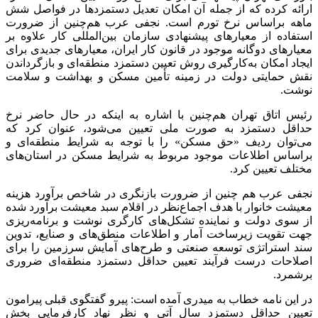
ارائه کرده که از جمله آن امکان تعدیل دستمزدها در فواصل شش
ماهه براساس نرخ تورم است. نجفی عرب هم‌چنین از ضرورت
استفاده از معیارهای پیشنهادی سازمان بین‌المللی کار علاوه بر
معیارهای دوگانه موجود در قانون کار ایران، معیارهای جدیدی برای
ایجاد امکان به‌کارگیری روش تعیین دستمزد منطقه‌ای و بازگرداندن
نقش حمایتی دولت در زمینه تأمین مسکن و بهداشت و سلامت
نوشت.
رئیس اتاق تهران هم‌چنین با اشاره به اینکه در حال حاضر نرخ
حداقل دستمزد به صورت ملی تعیین می‌شود، عنوان کرد که
می‌توان ردیف «حق مسکن» را با توجه به شرایط منطقه‌ای و
براساس اطلاعات موجود مربوط به شرایط مسکن در استان‌های
مختلف تعیین کرد.
نجفی عرب هم چنین از ضرورت بازنگری در شاخص برآورد هزینه
معیشت خانوار با هدف اجماع‌نظر در اقلام سبد معیشت برآورد شده
از سوی دولت و نماینده تشکل‌های کارگری نوشت و برنامه‌ریزی
جهت تقویت زیرساخت آمار و اطلاعات منطق‌های و صنایع، تدوین
سند استراتژی توسعه صنعتی و طرح‌های آمایش سرزمین را برای
اصلاحات درست فرآیند تعیین حداقل دستمزد منطقه‌ای ضروری
برشمرد.
در این نامه خطاب به میدری آمده است: پیرو گفتگوی قبلی پیرامون
تعیین حداقل دستمزد سال آتی و نظر نهاد کارفرمایی بخش