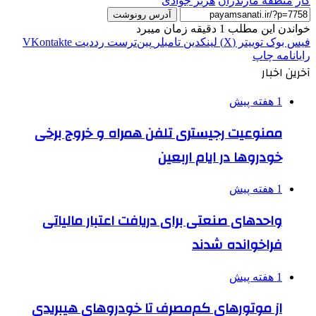
گاز
منطقه مازندران
هژبر جوادی
آدرس رونوشت
خواندن این مطلب 1 دقیقه زمان میبرد
فیس بوک
توییتر (X)
لینکدین
‫تامبلر
‫پین‌ترست
‫رددیت
‫VKontakte
رایانامه
چاپ
آخرین اخبار
1 هفته پیش
ممنوعیت رجیستری تلفن همراه و خروج برخی
خودروها در ایام اربعین
1 هفته پیش
واحدهای صنعتی برای دریافت اعتبار مالیاتی
فراخوانده شدند
1 هفته پیش
از موتورهای کم‌مصرف تا خودروهای هیبریدی