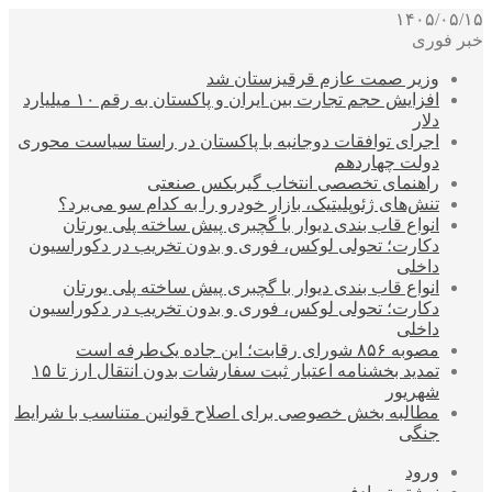
۱۴۰۵/۰۵/۱۵
خبر فوری
وزیر صمت عازم قرقیزستان شد
افزایش حجم تجارت بین ایران و پاکستان به رقم ۱۰ میلیارد
دلار
اجرای توافقات دوجانبه با پاکستان در راستا سیاست محوری
دولت چهاردهم
راهنمای تخصصی انتخاب گیربکس صنعتی
تنش‌های ژئوپلیتیک، بازار خودرو را به کدام سو می‌برد؟
انواع قاب بندی دیوار با گچبری پیش ساخته پلی یورتان
دکارت؛ تحولی لوکس، فوری و بدون تخریب در دکوراسیون
داخلی
انواع قاب بندی دیوار با گچبری پیش ساخته پلی یورتان
دکارت؛ تحولی لوکس، فوری و بدون تخریب در دکوراسیون
داخلی
مصوبه ۸۵۶ شورای رقابت؛ این جاده یک‌طرفه است
تمدید بخشنامه اعتبار ثبت سفارشات بدون انتقال ارز تا ۱۵
شهریور
مطالبه بخش خصوصی برای اصلاح قوانین متناسب با شرایط
جنگی
ورود