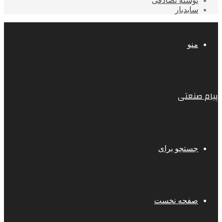
نوشته تصادفی
سایدبار
منو
پیام صنعتی
جستجو برای
صفحه نخست