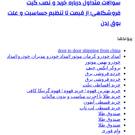
سوالات متداول درباره خرید و نصب گیت
فروشگاهی؛ از قیمت تا تنظیم حساسیت و علت
بوق زدن
پیوندها
door to door shipping from china
امداد خودرو کرمان موتور/امداد خودرو مدیران خودرو/امداد
خودرو بهمن موتور
بروکر ایکس چیف
خرده فروشی برق
خرده فروشی برق
خرید اقساطی تبلت
خرید بهترین قهوه | خرید قهوه | قهوه گرنیکا کافی
خرید طلا با اجرت مناسب و بدون مالیات
خرید قسطی آیفون
خرید قسطی لپ تاپ
صندوق طلا
صندوق طلا
صندوق طلا
وام فوری