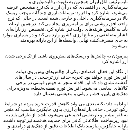
نایب‌رئیس اتاق ایران همچنین به تقویت رقابت‌پذیری و
سرمایه‌گذاری در اقتصادی که در آن ارز با یک نرخ مشخص عرضه
می‌شود، اشاره کرد و افزود: نوسانات ارزی چندگانه موجب ریسک
بالا در سرمایه‌گذاری داخلی و خارجی شده است. در حالی که نرخ
واحد، افق روشنی برای برنامه‌ریزی ایجاد می‌کند. در همین ارتباط
باید به کاهش هزینه‌های دولت نیز اشاره کرد. تخصیص ارز یارانه‌ای
فشار مضاعفی بر منابع ارزی کشور وارد می‌کند و در بسیاری موارد
به جای مصرف‌کننده نهایی، واسطه‌ها از این یارانه بهره‌مند
می‌شوند.
پیرموذن
به چالش‌ها و ریسک‌های پیش‌روی ناشی از تک‌نرخی شدن
ارز اشاره کرد.
از نگاه این فعال اقتصادی، یکی از چالش‌های پیش‌روی دولت
افزایش تورم خواهد بود. تجربه حذف ارز ترجیحی در سال‌های
گذشته نشان داد که این اقدام منجر به جهش قیمتی در برخی
کالاهای اساسی می‌شود. افزایش تورم نقطه‌به‌نقطه، به‌ویژه برای
دهک‌های پایین، فشار روانی و معیشتی به‌دنبال دارد.
او ادامه داد: نکته بعدی می‌تواند کاهش قدرت خرید مردم در شرایط
رکود تورمی، حذف یارانه‌های ارزی بدون جایگزین مناسب که منجر
به فقر بیشتر و نارضایتی اجتماعی می‌شود، باشد. از طرفی باید به
نبود زیرساخت اطلاعاتی کافی برای حمایت هدفمند نیز توجه داشت.
یارانه جایگزین، نیازمند بانک اطلاعات دقیق از دهک‌های درآمدی و