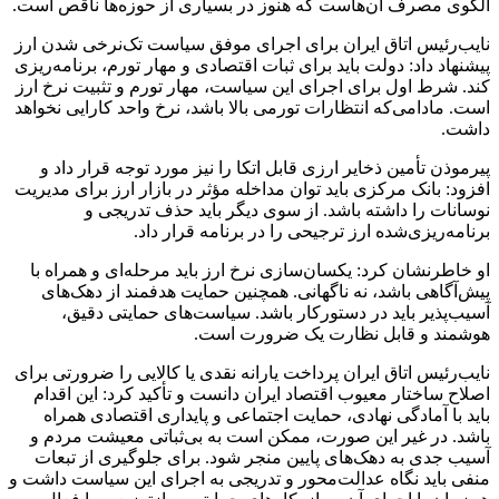
الگوی مصرف آن‌هاست که هنوز در بسیاری از حوزه‌ها ناقص است.
نایب‌رئیس اتاق ایران برای اجرای موفق سیاست تک‌نرخی شدن ارز
پیشنهاد داد: دولت باید برای ثبات اقتصادی و مهار تورم، برنامه‌ریزی
کند. شرط اول برای اجرای این سیاست، مهار تورم و تثبیت نرخ ارز
است. مادامی‌که انتظارات تورمی بالا باشد، نرخ واحد کارایی نخواهد
داشت.
پیرموذن
تأمین ذخایر ارزی قابل اتکا را نیز مورد توجه قرار داد و
افزود: بانک مرکزی باید توان مداخله مؤثر در بازار ارز برای مدیریت
نوسانات را داشته باشد. از سوی دیگر باید حذف تدریجی و
برنامه‌ریزی‌شده ارز ترجیحی را در برنامه قرار داد.
او خاطرنشان کرد: یکسان‌سازی نرخ ارز باید مرحله‌ای و همراه با
پیش‌آگاهی باشد، نه ناگهانی. همچنین حمایت هدفمند از دهک‌های
آسیب‌پذیر باید در دستورکار باشد. سیاست‌های حمایتی دقیق،
هوشمند و قابل نظارت یک ضرورت است.
نایب‌رئیس اتاق ایران پرداخت یارانه نقدی یا کالایی را ضرورتی برای
اصلاح ساختار معیوب اقتصاد ایران دانست و تأکید کرد: این اقدام
باید با آمادگی نهادی، حمایت اجتماعی و پایداری اقتصادی همراه
باشد. در غیر این صورت، ممکن است به بی‌ثباتی معیشت مردم و
آسیب جدی به دهک‌های پایین منجر شود. برای جلوگیری از تبعات
منفی باید نگاه عدالت‌محور و تدریجی به اجرای این سیاست داشت و