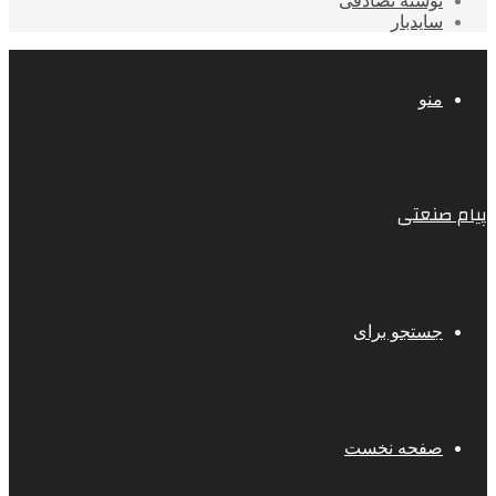
نوشته تصادفی
سایدبار
منو
پیام صنعتی
جستجو برای
صفحه نخست