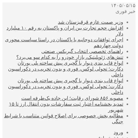
۱۴۰۵/۰۵/۱۵
خبر فوری
وزیر صمت عازم قرقیزستان شد
افزایش حجم تجارت بین ایران و پاکستان به رقم ۱۰ میلیارد
دلار
اجرای توافقات دوجانبه با پاکستان در راستا سیاست محوری
دولت چهاردهم
راهنمای تخصصی انتخاب گیربکس صنعتی
تنش‌های ژئوپلیتیک، بازار خودرو را به کدام سو می‌برد؟
انواع قاب بندی دیوار با گچبری پیش ساخته پلی یورتان
دکارت؛ تحولی لوکس، فوری و بدون تخریب در دکوراسیون
داخلی
انواع قاب بندی دیوار با گچبری پیش ساخته پلی یورتان
دکارت؛ تحولی لوکس، فوری و بدون تخریب در دکوراسیون
داخلی
مصوبه ۸۵۶ شورای رقابت؛ این جاده یک‌طرفه است
تمدید بخشنامه اعتبار ثبت سفارشات بدون انتقال ارز تا ۱۵
شهریور
مطالبه بخش خصوصی برای اصلاح قوانین متناسب با شرایط
جنگی
ورود