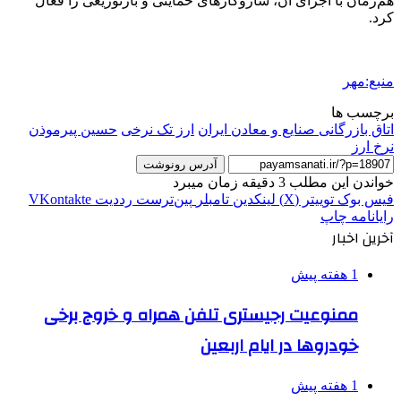
هم‌زمان با اجرای آن، سازوکارهای حمایتی و
بازتوزیعی
را فعال
کرد.
منبع:مهر
برچسب ها
اتاق بازرگانی صنایع و معادن ایران
ارز تک نرخی
حسین پیرموذن
نرخ ارز
آدرس رونوشت
خواندن این مطلب 3 دقیقه زمان میبرد
فیس بوک
توییتر (X)
لینکدین
‫تامبلر
‫پین‌ترست
‫رددیت
‫VKontakte
رایانامه
چاپ
آخرین اخبار
1 هفته پیش
ممنوعیت رجیستری تلفن همراه و خروج برخی
خودروها در ایام اربعین
1 هفته پیش