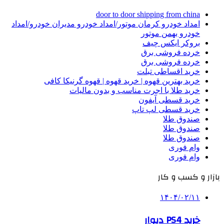
door to door shipping from china
امداد خودرو کرمان موتور/امداد خودرو مدیران خودرو/امداد
خودرو بهمن موتور
بروکر ایکس چیف
خرده فروشی برق
خرده فروشی برق
خرید اقساطی تبلت
خرید بهترین قهوه | خرید قهوه | قهوه گرنیکا کافی
خرید طلا با اجرت مناسب و بدون مالیات
خرید قسطی آیفون
خرید قسطی لپ تاپ
صندوق طلا
صندوق طلا
صندوق طلا
وام فوری
وام فوری
بازار و کسب و کار
۱۴۰۴/۰۲/۱۱
خرید PS4 دیوار