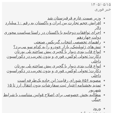
۱۴۰۵/۰۵/۱۵
خبر فوری
وزیر صمت عازم قرقیزستان شد
افزایش حجم تجارت بین ایران و پاکستان به رقم ۱۰ میلیارد
دلار
اجرای توافقات دوجانبه با پاکستان در راستا سیاست محوری
دولت چهاردهم
راهنمای تخصصی انتخاب گیربکس صنعتی
تنش‌های ژئوپلیتیک، بازار خودرو را به کدام سو می‌برد؟
انواع قاب بندی دیوار با گچبری پیش ساخته پلی یورتان
دکارت؛ تحولی لوکس، فوری و بدون تخریب در دکوراسیون
داخلی
انواع قاب بندی دیوار با گچبری پیش ساخته پلی یورتان
دکارت؛ تحولی لوکس، فوری و بدون تخریب در دکوراسیون
داخلی
مصوبه ۸۵۶ شورای رقابت؛ این جاده یک‌طرفه است
تمدید بخشنامه اعتبار ثبت سفارشات بدون انتقال ارز تا ۱۵
شهریور
مطالبه بخش خصوصی برای اصلاح قوانین متناسب با شرایط
جنگی
ورود