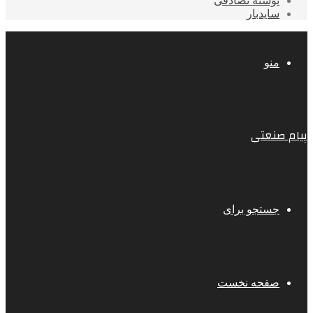
نوشته تصادفی
سایدبار
منو
پیام صنعتی
جستجو برای
صفحه نخست