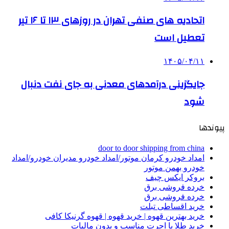
اتحادیه های صنفی تهران در روزهای ۱۳ تا ۱۶ تیر
تعطیل است
۱۴۰۵/۰۴/۱۱
جایگزینی درآمدهای معدنی به جای نفت دنبال
شود
پیوندها
door to door shipping from china
امداد خودرو کرمان موتور/امداد خودرو مدیران خودرو/امداد
خودرو بهمن موتور
بروکر ایکس چیف
خرده فروشی برق
خرده فروشی برق
خرید اقساطی تبلت
خرید بهترین قهوه | خرید قهوه | قهوه گرنیکا کافی
خرید طلا با اجرت مناسب و بدون مالیات