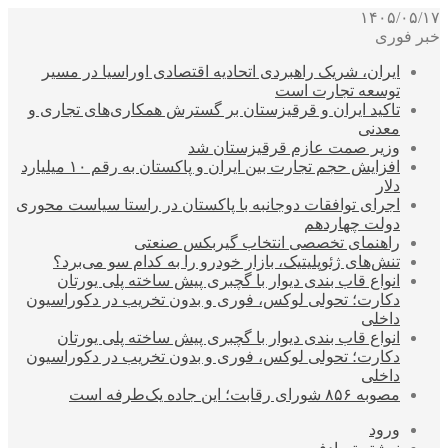
۱۴۰۵/۰۵/۱۷
خبر فوری
ایران، شریک راهبردی اتحادیه اقتصادی اوراسیا در مسیر
توسعه تجارت است
تاکید ایران و قرقیزستان بر گسترش همکاری‌های تجاری و
معدنی
وزیر صمت عازم قرقیزستان شد
افزایش حجم تجارت بین ایران و پاکستان به رقم ۱۰ میلیارد
دلار
اجرای توافقات دوجانبه با پاکستان در راستا سیاست محوری
دولت چهاردهم
راهنمای تخصصی انتخاب گیربکس صنعتی
تنش‌های ژئوپلیتیک، بازار خودرو را به کدام سو می‌برد؟
انواع قاب بندی دیوار با گچبری پیش ساخته پلی یورتان
دکارت؛ تحولی لوکس، فوری و بدون تخریب در دکوراسیون
داخلی
انواع قاب بندی دیوار با گچبری پیش ساخته پلی یورتان
دکارت؛ تحولی لوکس، فوری و بدون تخریب در دکوراسیون
داخلی
مصوبه ۸۵۶ شورای رقابت؛ این جاده یک‌طرفه است
ورود