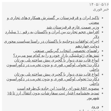
۱۴۰۵/۰۵/۱۶
خبر فوری
تاکید ایران و قرقیزستان بر گسترش همکاری‌های تجاری و
معدنی
وزیر صمت عازم قرقیزستان شد
افزایش حجم تجارت بین ایران و پاکستان به رقم ۱۰ میلیارد
دلار
اجرای توافقات دوجانبه با پاکستان در راستا سیاست محوری
دولت چهاردهم
راهنمای تخصصی انتخاب گیربکس صنعتی
تنش‌های ژئوپلیتیک، بازار خودرو را به کدام سو می‌برد؟
انواع قاب بندی دیوار با گچبری پیش ساخته پلی یورتان
دکارت؛ تحولی لوکس، فوری و بدون تخریب در دکوراسیون
داخلی
انواع قاب بندی دیوار با گچبری پیش ساخته پلی یورتان
دکارت؛ تحولی لوکس، فوری و بدون تخریب در دکوراسیون
داخلی
مصوبه ۸۵۶ شورای رقابت؛ این جاده یک‌طرفه است
تمدید بخشنامه اعتبار ثبت سفارشات بدون انتقال ارز تا ۱۵
شهریور
ورود