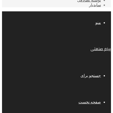
نوشته تصادفی
سایدبار
منو
پیام صنعتی
جستجو برای
صفحه نخست