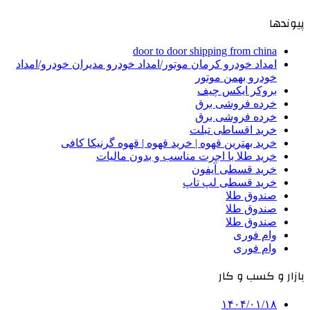
پیوندها
door to door shipping from china
امداد خودرو کرمان موتور/امداد خودرو مدیران خودرو/امداد
خودرو بهمن موتور
بروکر ایکس چیف
خرده فروشی برق
خرده فروشی برق
خرید اقساطی تبلت
خرید بهترین قهوه | خرید قهوه | قهوه گرنیکا کافی
خرید طلا با اجرت مناسب و بدون مالیات
خرید قسطی آیفون
خرید قسطی لپ تاپ
صندوق طلا
صندوق طلا
صندوق طلا
وام فوری
وام فوری
بازار و کسب و کار
۱۴۰۴/۰۱/۱۸