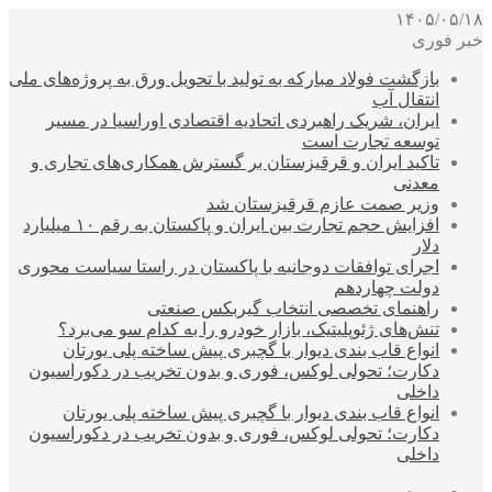
۱۴۰۵/۰۵/۱۸
خبر فوری
بازگشت فولاد مبارکه به تولید با تحویل ورق به پروژه‌های ملی
انتقال آب
ایران، شریک راهبردی اتحادیه اقتصادی اوراسیا در مسیر
توسعه تجارت است
تاکید ایران و قرقیزستان بر گسترش همکاری‌های تجاری و
معدنی
وزیر صمت عازم قرقیزستان شد
افزایش حجم تجارت بین ایران و پاکستان به رقم ۱۰ میلیارد
دلار
اجرای توافقات دوجانبه با پاکستان در راستا سیاست محوری
دولت چهاردهم
راهنمای تخصصی انتخاب گیربکس صنعتی
تنش‌های ژئوپلیتیک، بازار خودرو را به کدام سو می‌برد؟
انواع قاب بندی دیوار با گچبری پیش ساخته پلی یورتان
دکارت؛ تحولی لوکس، فوری و بدون تخریب در دکوراسیون
داخلی
انواع قاب بندی دیوار با گچبری پیش ساخته پلی یورتان
دکارت؛ تحولی لوکس، فوری و بدون تخریب در دکوراسیون
داخلی