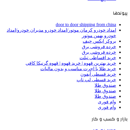
پیوندها
door to door shipping from china
امداد خودرو کرمان موتور/امداد خودرو مدیران خودرو/امداد
خودرو بهمن موتور
بروکر ایکس چیف
خرده فروشی برق
خرده فروشی برق
خرید اقساطی تبلت
خرید بهترین قهوه | خرید قهوه | قهوه گرنیکا کافی
خرید طلا با اجرت مناسب و بدون مالیات
خرید قسطی آیفون
خرید قسطی لپ تاپ
صندوق طلا
صندوق طلا
صندوق طلا
وام فوری
وام فوری
بازار و کسب و کار