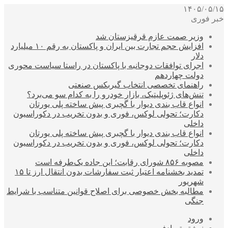
۱۴۰۵/۰۵/۱۵
خبر فوری
وزیر صمت عازم قرقیزستان شد
افزایش حجم تجارت بین ایران و پاکستان به رقم ۱۰ میلیارد
دلار
اجرای توافقات دوجانبه با پاکستان در راستا سیاست محوری
دولت چهاردهم
راهنمای تخصصی انتخاب گیربکس صنعتی
تنش‌های ژئوپلیتیک، بازار خودرو را به کدام سو می‌برد؟
انواع قاب بندی دیوار با گچبری پیش ساخته پلی یورتان
دکارت؛ تحولی لوکس، فوری و بدون تخریب در دکوراسیون
داخلی
انواع قاب بندی دیوار با گچبری پیش ساخته پلی یورتان
دکارت؛ تحولی لوکس، فوری و بدون تخریب در دکوراسیون
داخلی
مصوبه ۸۵۶ شورای رقابت؛ این جاده یک‌طرفه است
تمدید بخشنامه اعتبار ثبت سفارشات بدون انتقال ارز تا ۱۵
شهریور
مطالبه بخش خصوصی برای اصلاح قوانین متناسب با شرایط
جنگی
ورود