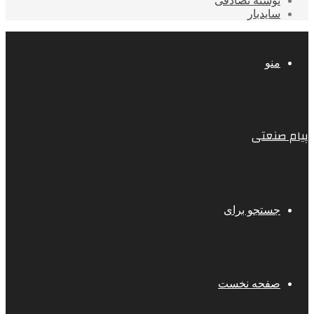
نوشته تصادفی
سایدبار
منو
پیام صنعتی
جستجو برای
صفحه نخست