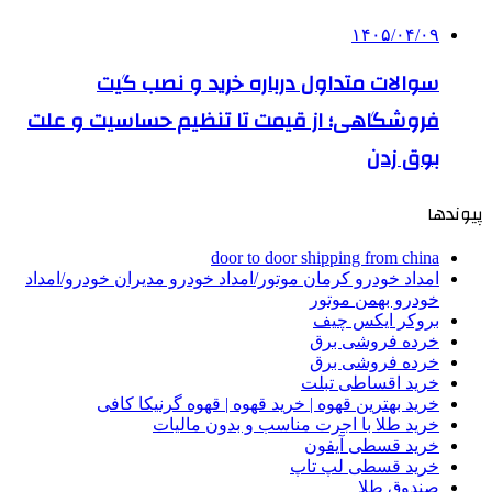
۱۴۰۵/۰۴/۰۹
سوالات متداول درباره خرید و نصب گیت
فروشگاهی؛ از قیمت تا تنظیم حساسیت و علت
بوق زدن
پیوندها
door to door shipping from china
امداد خودرو کرمان موتور/امداد خودرو مدیران خودرو/امداد
خودرو بهمن موتور
بروکر ایکس چیف
خرده فروشی برق
خرده فروشی برق
خرید اقساطی تبلت
خرید بهترین قهوه | خرید قهوه | قهوه گرنیکا کافی
خرید طلا با اجرت مناسب و بدون مالیات
خرید قسطی آیفون
خرید قسطی لپ تاپ
صندوق طلا