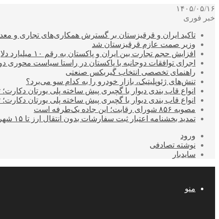
۱۴۰۵/۰۵/۱۶
خبر فوری
تاکید ایران و قرقیزستان بر گسترش همکاری‌های تجاری و معد
وزیر صمت عازم قرقیزستان شد
افزایش حجم تجارت بین ایران و پاکستان به رقم ۱۰ میلیارد دلار
اجرای توافقات دوجانبه با پاکستان در راستا سیاست محوری د
راهنمای تخصصی انتخاب گیربکس صنعتی
تنش‌های ژئوپلیتیک، بازار خودرو را به کدام سو می‌برد؟
انواع قاب بندی دیوار با گچبری پیش ساخته پلی یورتان دکارت
انواع قاب بندی دیوار با گچبری پیش ساخته پلی یورتان دکارت
مصوبه ۸۵۶ شورای رقابت؛ این جاده یک‌طرفه است
تمدید بخشنامه اعتبار ثبت سفارشات بدون انتقال ارز تا ۱۵ شهریور
ورود
نوشته تصادفی
سایدبار
منو