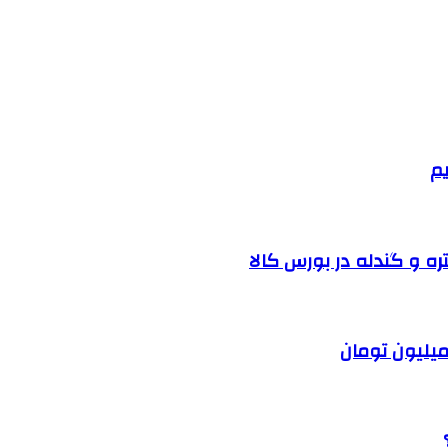
یم
ره و گندله در بورس کالا