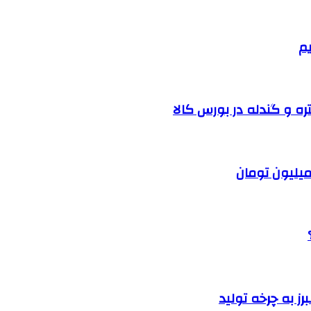
یم
ره و گندله در بورس کالا