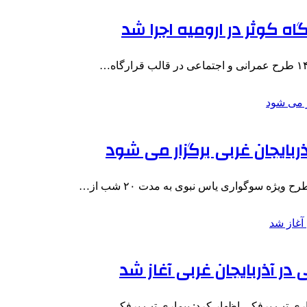
بایجان‌ غربی برگزار می شود
ویژه سوگواری یاس نبوی به مدت ۲۰ شب از…
در آذربایجان غربی آغاز شد
بیماری تب برفکی اظهار کرد: بیماری تب برفکی…