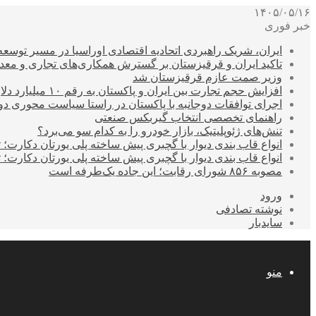
۱۴۰۵/۰۵/۱۶
خبر فوری
ایران، شریک راهبردی اتحادیه اقتصادی اوراسیا در مسیر توسع
تاکید ایران و قرقیزستان بر گسترش همکاری‌های تجاری و معد
وزیر صمت عازم قرقیزستان شد
افزایش حجم تجارت بین ایران و پاکستان به رقم ۱۰ میلیارد دلار
اجرای توافقات دوجانبه با پاکستان در راستا سیاست محوری د
راهنمای تخصصی انتخاب گیربکس صنعتی
تنش‌های ژئوپلیتیک، بازار خودرو را به کدام سو می‌برد؟
انواع قاب بندی دیوار با گچبری پیش ساخته پلی یورتان دکارت
انواع قاب بندی دیوار با گچبری پیش ساخته پلی یورتان دکارت
مصوبه ۸۵۶ شورای رقابت؛ این جاده یک‌طرفه است
ورود
نوشته تصادفی
سایدبار
منو