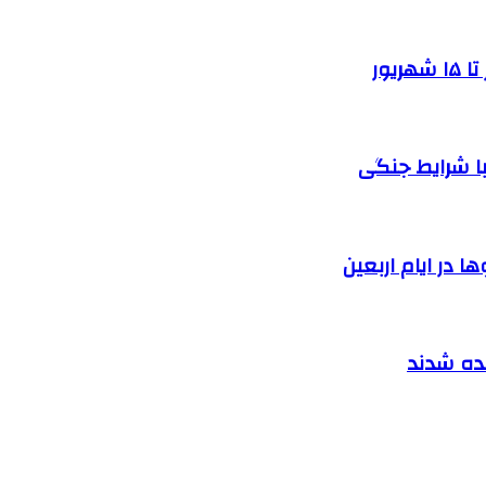
یور
ا شرایط جنگی
 در ایام اربعین
نده شدند