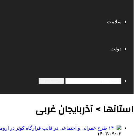
سلامت
دولت
جستجو برای
استانها > آذربایجان غربی
۱۴۰۳/۰۹/۰۳