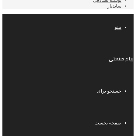
نوشته تصادفی
سایدبار
منو
پیام صنعتی
جستجو برای
صفحه نخست