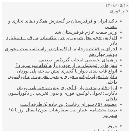
۱۴۰۵/۰۵/۱۶
خبر فوری
تاکید ایران و قرقیزستان بر گسترش همکاری‌های تجاری و
معدنی
وزیر صمت عازم قرقیزستان شد
افزایش حجم تجارت بین ایران و پاکستان به رقم ۱۰ میلیارد
دلار
اجرای توافقات دوجانبه با پاکستان در راستا سیاست محوری
دولت چهاردهم
راهنمای تخصصی انتخاب گیربکس صنعتی
تنش‌های ژئوپلیتیک، بازار خودرو را به کدام سو می‌برد؟
انواع قاب بندی دیوار با گچبری پیش ساخته پلی یورتان
دکارت؛ تحولی لوکس، فوری و بدون تخریب در دکوراسیون
داخلی
انواع قاب بندی دیوار با گچبری پیش ساخته پلی یورتان
دکارت؛ تحولی لوکس، فوری و بدون تخریب در دکوراسیون
داخلی
مصوبه ۸۵۶ شورای رقابت؛ این جاده یک‌طرفه است
تمدید بخشنامه اعتبار ثبت سفارشات بدون انتقال ارز تا ۱۵
شهریور
ورود