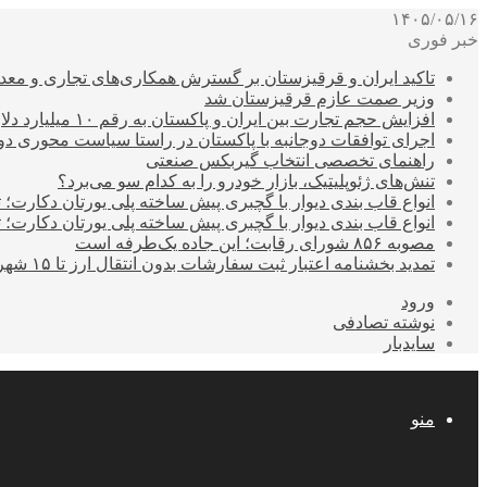
۱۴۰۵/۰۵/۱۶
خبر فوری
تاکید ایران و قرقیزستان بر گسترش همکاری‌های تجاری و معد
وزیر صمت عازم قرقیزستان شد
افزایش حجم تجارت بین ایران و پاکستان به رقم ۱۰ میلیارد دلار
اجرای توافقات دوجانبه با پاکستان در راستا سیاست محوری د
راهنمای تخصصی انتخاب گیربکس صنعتی
تنش‌های ژئوپلیتیک، بازار خودرو را به کدام سو می‌برد؟
انواع قاب بندی دیوار با گچبری پیش ساخته پلی یورتان دکارت
انواع قاب بندی دیوار با گچبری پیش ساخته پلی یورتان دکارت
مصوبه ۸۵۶ شورای رقابت؛ این جاده یک‌طرفه است
تمدید بخشنامه اعتبار ثبت سفارشات بدون انتقال ارز تا ۱۵ شهریور
ورود
نوشته تصادفی
سایدبار
منو