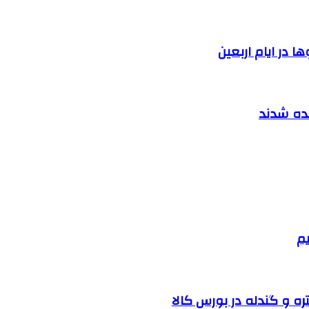
 در ایام اربعین
نده شدند
یم
ره و گندله در بورس کالا