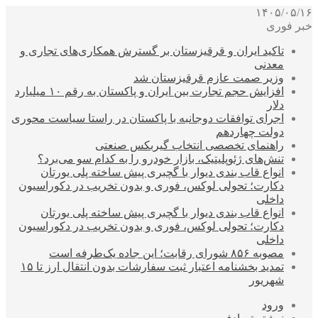
۱۴۰۵/۰۵/۱۶
خبر فوری
تاکید ایران و قرقیزستان بر گسترش همکاری‌های تجاری و
معدنی
وزیر صمت عازم قرقیزستان شد
افزایش حجم تجارت بین ایران و پاکستان به رقم ۱۰ میلیارد
دلار
اجرای توافقات دوجانبه با پاکستان در راستا سیاست محوری
دولت چهاردهم
راهنمای تخصصی انتخاب گیربکس صنعتی
تنش‌های ژئوپلیتیک، بازار خودرو را به کدام سو می‌برد؟
انواع قاب بندی دیوار با گچبری پیش ساخته پلی یورتان
دکارت؛ تحولی لوکس، فوری و بدون تخریب در دکوراسیون
داخلی
انواع قاب بندی دیوار با گچبری پیش ساخته پلی یورتان
دکارت؛ تحولی لوکس، فوری و بدون تخریب در دکوراسیون
داخلی
مصوبه ۸۵۶ شورای رقابت؛ این جاده یک‌طرفه است
تمدید بخشنامه اعتبار ثبت سفارشات بدون انتقال ارز تا ۱۵
شهریور
ورود