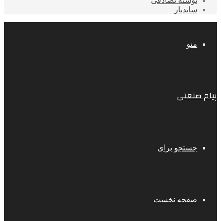
نوشته تصادفی
سایدبار
منو
پیام صنعتی
جستجو برای
صفحه نخست