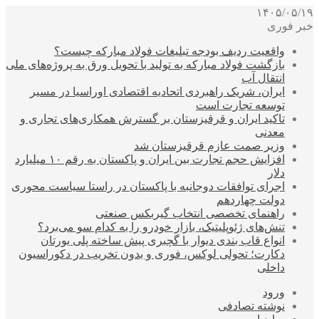
۱۴۰۵/۰۵/۱۹
خبر فوری
واقعیت ردیف بودجه تبلیغات فولاد مبارکه چیست؟
بازگشت فولاد مبارکه به تولید با تحویل ورق به پروژه‌های ملی
انتقال آب
ایران، شریک راهبردی اتحادیه اقتصادی اوراسیا در مسیر
توسعه تجارت است
تاکید ایران و قرقیزستان بر گسترش همکاری‌های تجاری و
معدنی
وزیر صمت عازم قرقیزستان شد
افزایش حجم تجارت بین ایران و پاکستان به رقم ۱۰ میلیارد
دلار
اجرای توافقات دوجانبه با پاکستان در راستا سیاست محوری
دولت چهاردهم
راهنمای تخصصی انتخاب گیربکس صنعتی
تنش‌های ژئوپلیتیک، بازار خودرو را به کدام سو می‌برد؟
انواع قاب بندی دیوار با گچبری پیش ساخته پلی یورتان
دکارت؛ تحولی لوکس، فوری و بدون تخریب در دکوراسیون
داخلی
ورود
نوشته تصادفی