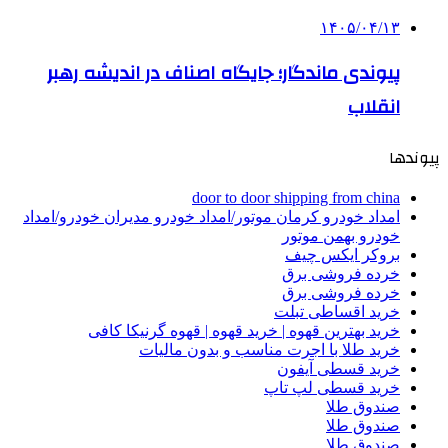
۱۴۰۵/۰۴/۱۳
پیوندی ماندگار؛ جایگاه اصناف در اندیشه رهبر
انقلاب
پیوندها
door to door shipping from china
امداد خودرو کرمان موتور/امداد خودرو مدیران خودرو/امداد
خودرو بهمن موتور
بروکر ایکس چیف
خرده فروشی برق
خرده فروشی برق
خرید اقساطی تبلت
خرید بهترین قهوه | خرید قهوه | قهوه گرنیکا کافی
خرید طلا با اجرت مناسب و بدون مالیات
خرید قسطی آیفون
خرید قسطی لپ تاپ
صندوق طلا
صندوق طلا
صندوق طلا