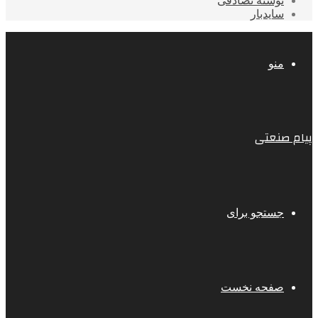
نوشته تصادفی
سایدبار
منو
پیام صنعتی
جستجو برای
صفحه نخست