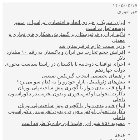
۱۴۰۵/۰۵/۱۷
خبر فوری
ایران، شریک راهبردی اتحادیه اقتصادی اوراسیا در مسیر
توسعه تجارت است
تاکید ایران و قرقیزستان بر گسترش همکاری‌های تجاری و
معدنی
وزیر صمت عازم قرقیزستان شد
افزایش حجم تجارت بین ایران و پاکستان به رقم ۱۰ میلیارد
دلار
اجرای توافقات دوجانبه با پاکستان در راستا سیاست محوری
دولت چهاردهم
راهنمای تخصصی انتخاب گیربکس صنعتی
تنش‌های ژئوپلیتیک، بازار خودرو را به کدام سو می‌برد؟
انواع قاب بندی دیوار با گچبری پیش ساخته پلی یورتان
دکارت؛ تحولی لوکس، فوری و بدون تخریب در دکوراسیون
داخلی
انواع قاب بندی دیوار با گچبری پیش ساخته پلی یورتان
دکارت؛ تحولی لوکس، فوری و بدون تخریب در دکوراسیون
داخلی
مصوبه ۸۵۶ شورای رقابت؛ این جاده یک‌طرفه است
ورود