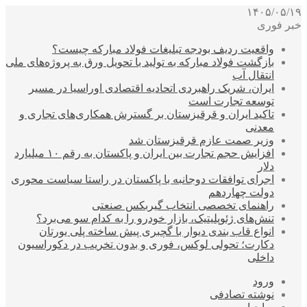
۱۴۰۵/۰۵/۱۹
خبر فوری
واقعیت ردیف بودجه تبلیغات فولاد مبارکه چیست؟
بازگشت فولاد مبارکه به تولید با تحویل ورق به پروژه‌های ملی
انتقال آب
ایران، شریک راهبردی اتحادیه اقتصادی اوراسیا در مسیر
توسعه تجارت است
تاکید ایران و قرقیزستان بر گسترش همکاری‌های تجاری و
معدنی
وزیر صمت عازم قرقیزستان شد
افزایش حجم تجارت بین ایران و پاکستان به رقم ۱۰ میلیارد
دلار
اجرای توافقات دوجانبه با پاکستان در راستا سیاست محوری
دولت چهاردهم
راهنمای تخصصی انتخاب گیربکس صنعتی
تنش‌های ژئوپلیتیک، بازار خودرو را به کدام سو می‌برد؟
انواع قاب بندی دیوار با گچبری پیش ساخته پلی یورتان
دکارت؛ تحولی لوکس، فوری و بدون تخریب در دکوراسیون
داخلی
ورود
نوشته تصادفی