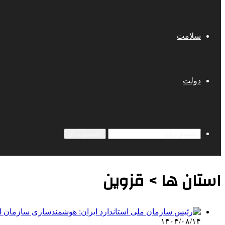
سلامت
دولت
جستجو برای
استان ها > قزوین
۱۴۰۴/۰۸/۱۴