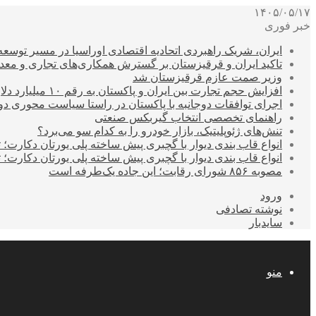
۱۴۰۵/۰۵/۱۷
خبر فوری
ایران، شریک راهبردی اتحادیه اقتصادی اوراسیا در مسیر توسع
تاکید ایران و قرقیزستان بر گسترش همکاری‌های تجاری و معد
وزیر صمت عازم قرقیزستان شد
افزایش حجم تجارت بین ایران و پاکستان به رقم ۱۰ میلیارد دلار
اجرای توافقات دوجانبه با پاکستان در راستا سیاست محوری د
راهنمای تخصصی انتخاب گیربکس صنعتی
تنش‌های ژئوپلیتیک، بازار خودرو را به کدام سو می‌برد؟
انواع قاب بندی دیوار با گچبری پیش ساخته پلی یورتان دکارت
انواع قاب بندی دیوار با گچبری پیش ساخته پلی یورتان دکارت
مصوبه ۸۵۶ شورای رقابت؛ این جاده یک‌طرفه است
ورود
نوشته تصادفی
سایدبار
منو