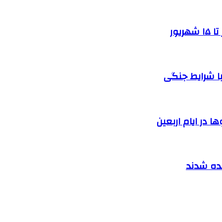
یور
ا شرایط جنگی
 در ایام اربعین
نده شدند