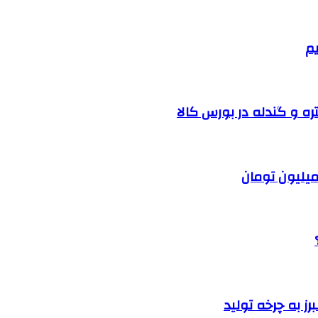
یم
ره و گندله در بورس کالا