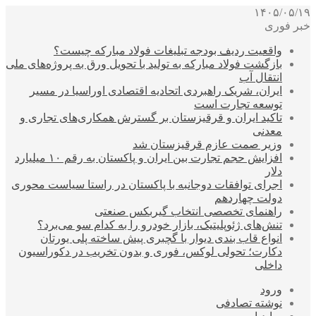
۱۴۰۵/۰۵/۱۹
خبر فوری
واقعیت ردیف بودجه تبلیغات فولاد مبارکه چیست؟
بازگشت فولاد مبارکه به تولید با تحویل ورق به پروژه‌های ملی
انتقال آب
ایران، شریک راهبردی اتحادیه اقتصادی اوراسیا در مسیر
توسعه تجارت است
تاکید ایران و قرقیزستان بر گسترش همکاری‌های تجاری و
معدنی
وزیر صمت عازم قرقیزستان شد
افزایش حجم تجارت بین ایران و پاکستان به رقم ۱۰ میلیارد
دلار
اجرای توافقات دوجانبه با پاکستان در راستا سیاست محوری
دولت چهاردهم
راهنمای تخصصی انتخاب گیربکس صنعتی
تنش‌های ژئوپلیتیک، بازار خودرو را به کدام سو می‌برد؟
انواع قاب بندی دیوار با گچبری پیش ساخته پلی یورتان
دکارت؛ تحولی لوکس، فوری و بدون تخریب در دکوراسیون
داخلی
ورود
نوشته تصادفی