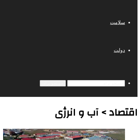
سلامت
دولت
جستجو برای
اقتصاد > آب و انرژی