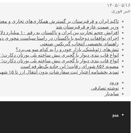
۱۴۰۵/۰۵/۱۶
خبر فوری
تاکید ایران و قرقیزستان بر گسترش همکاری‌های تجاری و معد
وزیر صمت عازم قرقیزستان شد
افزایش حجم تجارت بین ایران و پاکستان به رقم ۱۰ میلیارد دلار
اجرای توافقات دوجانبه با پاکستان در راستا سیاست محوری د
راهنمای تخصصی انتخاب گیربکس صنعتی
تنش‌های ژئوپلیتیک، بازار خودرو را به کدام سو می‌برد؟
انواع قاب بندی دیوار با گچبری پیش ساخته پلی یورتان دکارت
انواع قاب بندی دیوار با گچبری پیش ساخته پلی یورتان دکارت
مصوبه ۸۵۶ شورای رقابت؛ این جاده یک‌طرفه است
تمدید بخشنامه اعتبار ثبت سفارشات بدون انتقال ارز تا ۱۵ شهریور
ورود
نوشته تصادفی
سایدبار
منو