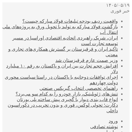
۱۴۰۵/۰۵/۱۹
خبر فوری
واقعیت ردیف بودجه تبلیغات فولاد مبارکه چیست؟
بازگشت فولاد مبارکه به تولید با تحویل ورق به پروژه‌های ملی
انتقال آب
ایران، شریک راهبردی اتحادیه اقتصادی اوراسیا در مسیر
توسعه تجارت است
تاکید ایران و قرقیزستان بر گسترش همکاری‌های تجاری و
معدنی
وزیر صمت عازم قرقیزستان شد
افزایش حجم تجارت بین ایران و پاکستان به رقم ۱۰ میلیارد
دلار
اجرای توافقات دوجانبه با پاکستان در راستا سیاست محوری
دولت چهاردهم
راهنمای تخصصی انتخاب گیربکس صنعتی
تنش‌های ژئوپلیتیک، بازار خودرو را به کدام سو می‌برد؟
انواع قاب بندی دیوار با گچبری پیش ساخته پلی یورتان
دکارت؛ تحولی لوکس، فوری و بدون تخریب در دکوراسیون
داخلی
ورود
نوشته تصادفی