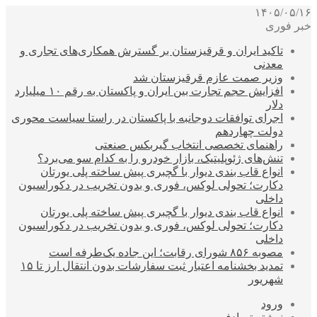
۱۴۰۵/۰۵/۱۶
خبر فوری
تاکید ایران و قرقیزستان بر گسترش همکاری‌های تجاری و
معدنی
وزیر صمت عازم قرقیزستان شد
افزایش حجم تجارت بین ایران و پاکستان به رقم ۱۰ میلیارد
دلار
اجرای توافقات دوجانبه با پاکستان در راستا سیاست محوری
دولت چهاردهم
راهنمای تخصصی انتخاب گیربکس صنعتی
تنش‌های ژئوپلیتیک، بازار خودرو را به کدام سو می‌برد؟
انواع قاب بندی دیوار با گچبری پیش ساخته پلی یورتان
دکارت؛ تحولی لوکس، فوری و بدون تخریب در دکوراسیون
داخلی
انواع قاب بندی دیوار با گچبری پیش ساخته پلی یورتان
دکارت؛ تحولی لوکس، فوری و بدون تخریب در دکوراسیون
داخلی
مصوبه ۸۵۶ شورای رقابت؛ این جاده یک‌طرفه است
تمدید بخشنامه اعتبار ثبت سفارشات بدون انتقال ارز تا ۱۵
شهریور
ورود