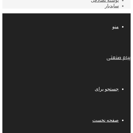
نوشته تصادفی
سایدبار
منو
پیام صنعتی
جستجو برای
صفحه نخست