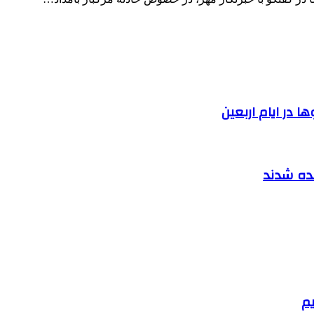
 در ایام اربعین
نده شدند
یم