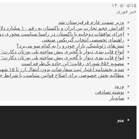
۱۴۰۵/۰۵/۱۵
خبر فوری
وزیر صمت عازم قرقیزستان شد
افزایش حجم تجارت بین ایران و پاکستان به رقم ۱۰ میلیارد دلار
اجرای توافقات دوجانبه با پاکستان در راستا سیاست محوری د
راهنمای تخصصی انتخاب گیربکس صنعتی
تنش‌های ژئوپلیتیک، بازار خودرو را به کدام سو می‌برد؟
انواع قاب بندی دیوار با گچبری پیش ساخته پلی یورتان دکارت
انواع قاب بندی دیوار با گچبری پیش ساخته پلی یورتان دکارت
مصوبه ۸۵۶ شورای رقابت؛ این جاده یک‌طرفه است
تمدید بخشنامه اعتبار ثبت سفارشات بدون انتقال ارز تا ۱۵ شهریور
مطالبه بخش خصوصی برای اصلاح قوانین متناسب با شرایط ج
ورود
نوشته تصادفی
سایدبار
منو